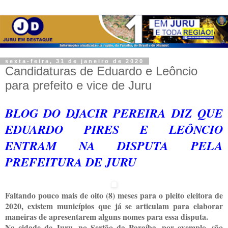
sexta-feira, 31 de janeiro de 2020
Candidaturas de Eduardo e Leôncio
para prefeito e vice de Juru
BLOG DO DJACIR PEREIRA DIZ QUE
EDUARDO PIRES E LEÔNCIO
ENTRAM NA DISPUTA PELA
PREFEITURA DE JURU
Faltando pouco mais de oito (8) meses para o pleito eleitora de
2020, existem municípios que já se articulam para elaborar
maneiras de apresentarem alguns nomes para essa disputa.
Na cidade de Juru, no Sertão da Paraíba, por exemplo, são