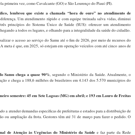
la primeira vez, como Cavalcante (GO) e São Lourenço do Piauí (PI).
dico, lembrou que existe a chamada “hora de ouro” no atendimento de
 diferença. Um atendimento rápido e com equipe treinada salva vidas, diminui
s três princípios do Sistema Único de Saúde (SUS): oferecer um atendimento
 chegando a todos os lugares, e olhando para a integralidade da saúde do cidadão.
salizar o acesso ao serviço do Samu até o fim de 2026, por meio de recursos do
 meta é que, em 2025, só estejam em operação veículos com até cinco anos de
l do Samu chega a quase 90%
, segundo o Ministério da Saúde. Atualmente, o
lação e chega a 188,6 milhões de brasileiros em 4.143 dos 5.570 municípios do
meiro semestre: 45 em Sete Lagoas (MG) em abril; e 193 em Lauro de Freitas
do a atender demandas específicas de prefeituras e estados para a distribuição de
ão ou ampliação da frota. Gestores têm até 31 de março para fazer o pedido. O
nal de Atenção às Urgências do Ministério da Saúde
e faz parte da Rede