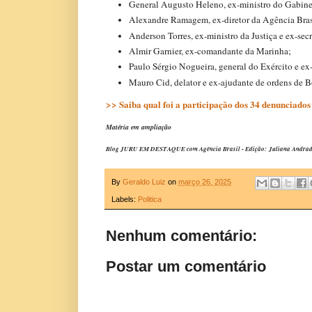
General Augusto Heleno, ex-ministro do Gabinet
Alexandre Ramagem, ex-diretor da Agência Brasil
Anderson Torres, ex-ministro da Justiça e ex-secr
Almir Garnier, ex-comandante da Marinha;
Paulo Sérgio Nogueira, general do Exército e ex
Mauro Cid, delator e ex-ajudante de ordens de B
>> Saiba qual foi a participação dos 34 denunciados 
Matéria em ampliação
Blog JURU EM DESTAQUE com Agência Brasil - Edição: Juliana Andrade - F
By
Geraldo Luiz
on
março 26, 2025
Labels:
Politica
Nenhum comentário:
Postar um comentário