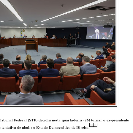
unal Federal (STF) decidiu nesta quarta-feira (26) tornar o ex-presidente
 tentativa de abolir o Estado Democrático de Direito.