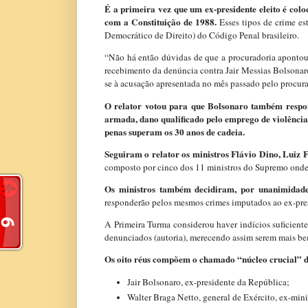
É a primeira vez que um ex-presidente eleito é col
com a Constituição de 1988.
Esses tipos de crime e
Democrático de Direito) do Código Penal brasileiro.
“Não há então dúvidas de que a procuradoria apontou e
recebimento da denúncia contra Jair Messias Bolsonaro
se à acusação apresentada no mês passado pelo procura
O relator votou para que Bolsonaro também respo
armada, dano qualificado pelo emprego de violência
penas superam os 30 anos de cadeia.
Seguiram o relator os ministros Flávio Dino, Luiz 
composto por cinco dos 11 ministros do Supremo onde 
Os ministros também decidiram, por unanimidade
responderão pelos mesmos crimes imputados ao ex-pre
A Primeira Turma considerou haver indícios suficiente
denunciados (autoria), merecendo assim serem mais b
Os oito réus compõem o chamado “núcleo crucial” do
Jair Bolsonaro, ex-presidente da República;
Walter Braga Netto, general de Exército, ex-mini