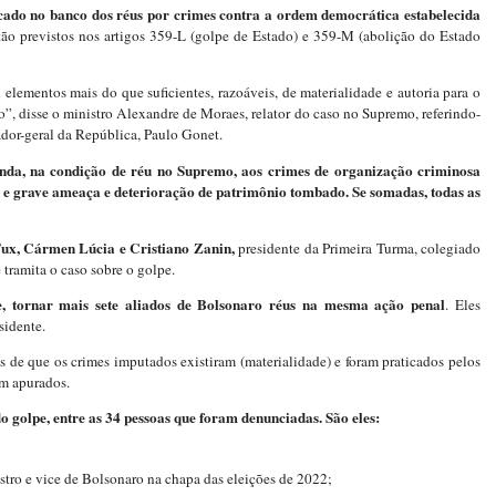
ocado no banco dos réus por crimes contra a ordem democrática estabelecida
stão previstos nos artigos 359-L (golpe de Estado) e 359-M (abolição do Estado
lementos mais do que suficientes, razoáveis, de materialidade e autoria para o
”, disse o ministro Alexandre de Moraes, relator do caso no Supremo, referindo-
dor-geral da República, Paulo Gonet.
nda, na condição de réu no Supremo, aos crimes de organização criminosa
 e grave ameaça e deterioração de patrimônio tombado. Se somadas, todas as
Fux, Cármen Lúcia e Cristiano Zanin,
presidente da Primeira Turma, colegiado
tramita o caso sobre o golpe.
, tornar mais sete aliados de Bolsonaro réus na mesma ação penal
. Eles
sidente.
s de que os crimes imputados existiram (materialidade) e foram praticados pelos
em apurados.
 golpe, entre as 34 pessoas que foram denunciadas. São eles:
stro e vice de Bolsonaro na chapa das eleições de 2022;