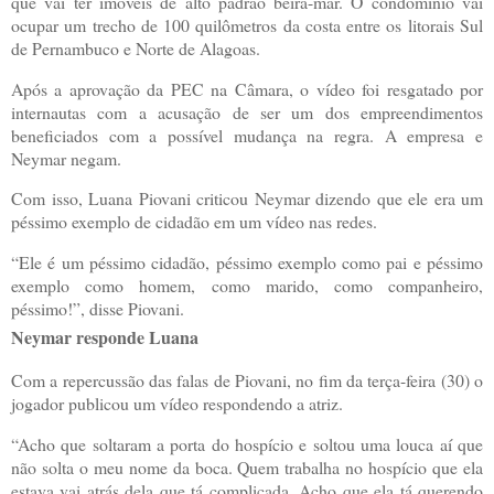
que vai ter imóveis de alto padrão beira-mar. O condomínio vai
ocupar um trecho de 100 quilômetros da costa entre os litorais Sul
de Pernambuco e Norte de Alagoas.
Após a aprovação da PEC na Câmara, o vídeo foi resgatado por
internautas com a acusação de ser um dos empreendimentos
beneficiados com a possível mudança na regra. A empresa e
Neymar negam.
Com isso, Luana Piovani criticou Neymar dizendo que ele era um
péssimo exemplo de cidadão em um vídeo nas redes.
“Ele é um péssimo cidadão, péssimo exemplo como pai e péssimo
exemplo como homem, como marido, como companheiro,
péssimo!”, disse Piovani.
Neymar responde Luana
Com a repercussão das falas de Piovani, no fim da terça-feira (30) o
jogador publicou um vídeo respondendo a atriz.
“Acho que soltaram a porta do hospício e soltou uma louca aí que
não solta o meu nome da boca. Quem trabalha no hospício que ela
estava vai atrás dela que tá complicada. Acho que ela tá querendo