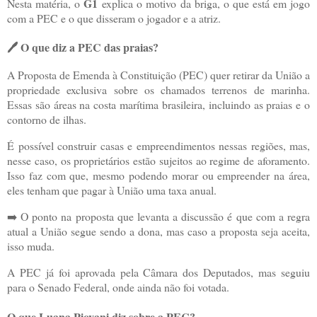
G
1
Nesta matéria, o
explica o motivo da briga, o que está em jogo
com a PEC e o que disseram o jogador e a atriz.
🖊️ O que diz a PEC das praias?
A Proposta de Emenda à Constituição (PEC) quer retirar da União a
propriedade exclusiva sobre os chamados terrenos de marinha.
Essas são áreas na costa marítima brasileira, incluindo as praias e o
contorno de ilhas.
É possível construir casas e empreendimentos nessas regiões, mas,
nesse caso, os proprietários estão sujeitos ao regime de aforamento.
Isso faz com que, mesmo podendo morar ou empreender na área,
eles tenham que pagar à União uma taxa anual.
➡️ O ponto na proposta que levanta a discussão é que com a regra
atual a União segue sendo a dona,
mas caso a proposta seja aceita,
isso muda.
A PEC já foi aprovada pela Câmara dos Deputados, mas seguiu
para o Senado Federal, onde ainda não foi votada.
O que Luana Piovani diz sobre a PEC?