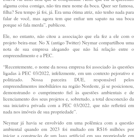
alguma coisa comigo, não tira meu nome da boca. Quer ser famosa,
filha? Seu tempo já foi, já. Era uma ótima atriz, não tenho nada para
falar de você, mas agora tem que enfiar um sapato na sua boca
porque só fala merda”, publicou.
Ele, no entanto, não citou a associação que ela fez a ele com o
projeto beira-mar. No X (antigo Twitter) Neymar compartilhou uma
nota de sua empresa alegando que não há relação entre o
empreendimento e a PEC.
“Recentemente, o nome da nossa empresa foi associado às questões
ligadas à PEC 03/2022, infelizmente, em um contexto pejorativo e
politizado. Nossa parceira DUE, responsável pelos
empreendimentos imobiliários na região Nordeste, já se posicionou,
demonstrando o cumprimento fiel às questões ambientais e de
licenciamento dos seus projetos e, sobretudo, a total desconexão da
sua iniciativa privada com a PEC 03/2022, que não refletirá em
nada nos imóveis de sua propriedade”.
Neymar já havia se envolvido em uma polêmica com a questão
ambiental quando em 2023 foi multado em R$16 milhões por
iniciar a construção de um lago artificial em sua propriedade em