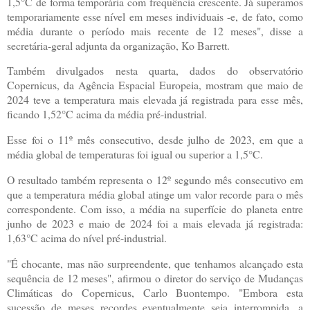
1,5°C de forma temporária com frequência crescente. Já superamos
temporariamente esse nível em meses individuais -e, de fato, como
média durante o período mais recente de 12 meses", disse a
secretária-geral adjunta da organização, Ko Barrett.
Também divulgados nesta quarta, dados do observatório
Copernicus, da Agência Espacial Europeia, mostram que maio de
2024 teve a temperatura mais elevada já registrada para esse mês,
ficando 1,52°C acima da média pré-industrial.
Esse foi o 11º mês consecutivo, desde julho de 2023, em que a
média global de temperaturas foi igual ou superior a 1,5°C.
O resultado também representa o 12º segundo mês consecutivo em
que a temperatura média global atinge um valor recorde para o mês
correspondente. Com isso, a média na superfície do planeta entre
junho de 2023 e maio de 2024 foi a mais elevada já registrada:
1,63°C acima do nível pré-industrial.
"É chocante, mas não surpreendente, que tenhamos alcançado esta
sequência de 12 meses", afirmou o diretor do serviço de Mudanças
Climáticas do Copernicus, Carlo Buontempo. "Embora esta
sucessão de meses recordes eventualmente seja interrompida, a