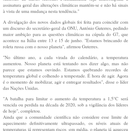
assinatura geral das alterações climáticas mantém-se e não há sinais
à vista de uma mudança nesta tendência."
A divulgação dos novos dados globais foi feita para coincidir com
um discurso do secretário-geral da ONU, António Guterres, pedindo
maior ambição para as questões climáticas na cúpula do G7, que
acontece na Itália entre 13 e 15 de junho. "Estamos brincando de
roleta russa com o nosso planeta", afirmou Guterres.
"No último ano, a cada virada do calendário, a temperatura
aumentou. Nosso planeta está tentando nos dizer algo, mas não
parece que estamos ouvindo. Estamos quebrando recordes de
temperatura global e colhendo a tempestade. É hora de agir. Agora
é o momento de mobilizar, agir e entregar resultados", disse o líder
das Nações Unidas.
"A batalha para limitar o aumento da temperatura a 1,5°C será
vencida ou perdida na década de 2020, sob a vigilância dos líderes
de hoje", completou.
Ainda que a comunidade científica não considere esse limite de
aquecimento definitivamente ultrapassado, os níveis atuais de
temperaturas já representam riscos -em média, o planeta já aqueceu