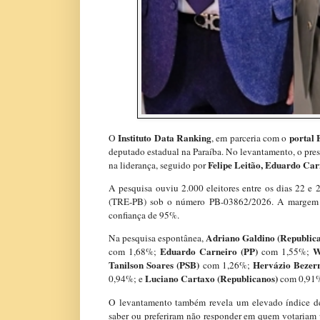
Instituto Data Ranking
portal 
O
, em parceria com o
deputado estadual na Paraíba. No levantamento, o pre
Felipe Leitão, Eduardo Car
na liderança, seguido por
A pesquisa ouviu 2.000 eleitores entre os dias 22 e 
(TRE-PB) sob o número PB-03862/2026. A margem de
confiança de 95%.
Adriano Galdino (Republic
Na pesquisa espontânea,
Eduardo Carneiro (PP)
W
com 1,68%;
com 1,55%;
Tanilson Soares (PSB)
Hervázio Bezer
com 1,26%;
Luciano Cartaxo (Republicanos)
0,94%; e
com 0,91
O levantamento também revela um elevado índice de 
saber ou preferiram não responder em quem votariam