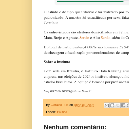
O estudo é do tipo quantitativo e foi realizado por me
padronizado. A amostra foi estratificada por sexo, f
Contínua.
Os entrevistados são eleitores domiciliados em 82 mu
Mata, Brejo e Agreste,
Sertão
e Alto
Sertão
, além do C
Do total de participantes, 47,06% são homens e 52,94
de checagem e fiscalização por coordenadores de campo
Sobre o instituto
Com sede em Brasília, o Instituto Data Ranking atua
empresa, nas eleições de 2024, o instituto alcançou í
estados brasileiros. A equipe é formada por profission
Blog JURU EM DESTAQUE com Fonte 83
By
Geraldo Luiz
on
junho 01, 2026
Labels:
Política
Nenhum comentário: