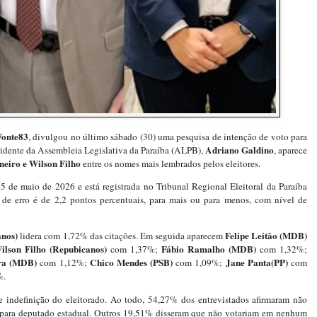
Fonte83
, divulgou no último sábado (30) uma pesquisa de intenção de voto para
Adriano Galdino
sidente da Assembleia Legislativa da Paraíba (ALPB),
, aparece
neiro e Wilson Filho
entre os nomes mais lembrados pelos eleitores.
25 de maio de 2026 e está registrada no Tribunal Regional Eleitoral da Paraíba
 erro é de 2,2 pontos percentuais, para mais ou para menos, com nível de
anos)
Felipe Leitão (MDB)
lidera com 1,72% das citações. Em seguida aparecem
ilson Filho (Repubicanos)
Fábio Ramalho (MDB)
com 1,37%;
com 1,32%;
ra (MDB)
Chico Mendes (PSB)
Jane Panta(PP)
com 1,12%;
com 1,09%;
com
%.
indefinição do eleitorado. Ao todo, 54,27% dos entrevistados afirmaram não
 para deputado estadual. Outros 19,51% disseram que não votariam em nenhum