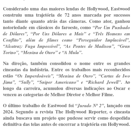
Considerado uma das maiores lendas de Hollywood, Eastwood
construiu uma trajetória de 72 anos marcada por sucessos
tanto diante quanto atrás das câmeras. Como ator, ganhou
notoriedade em clássicos do faroeste, como
“Por Um Punhado
de Dólares”, “Por Uns Dólares a Mais” e “Três Homens em
Conflito”, além de filmes como “Perseguidor Implacável”,
“Alcatraz: Fuga Impossível”, “As Pontes de Madison”, “Gran
.
Torino”, “Menina de Ouro” e “A Mula”
Na direção, também consolidou o nome entre os grandes
cineastas da indústria. Entre os trabalhos mais reconhecidos
estão
“Os Imperdoáveis”, “Menina de Ouro”, “Cartas de Iwo
. Ao
Jima”, “Sully”, “Sniper Americano” e “Richard Jewell”
longo da carreira, acumulou diversas indicações ao Oscar e
venceu as categorias de Melhor Diretor e Melhor Filme.
O último trabalho de Eastwood foi
, lançado em
“Jurado Nº 2”
2024. Segundo a revista The Hollywood Reporter, o cineasta
ainda buscava um projeto que pudesse servir como despedida
definitiva das telas antes de encerrar a trajetória em Hollywood.