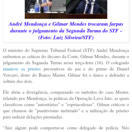
André Mendonça e Gilmar Mendes trocaram farpas
durante o julgamento da Segunda Turma do STF -
(Foto: Luiz Silveira/STF)
O ministro do Supremo Tribunal Federal (STF) André Mendonça
enfrentou as críticas do decano da Corte, Gilmar Mendes, durante o
julgamento da Segunda Turma nesta terça-feira (16). O colegiado
manteve as prisões
preventivas do pai e do primo de Daniel
Vorcaro, dono do Banco Master. Gilmar foi o único a defender a
soltura dos dois.
Ele abriu a divergência, comparando os métodos do caso Master,
relatado por Mendonça, às práticas da Operação Lava Jato, as quais
classificou como "autoritárias" e "espetaculosas". Gilmar criticou o
que chamou de "punitivismo inebriado" e a utilização de prisões
para induzir delações premiadas.
“Juiz algum pode comportar-se como delegado de polícia. Nós