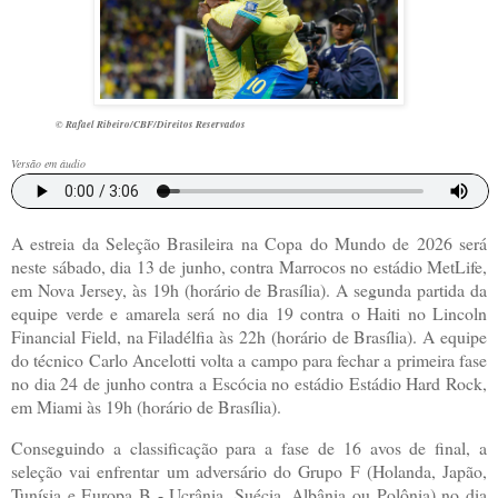
© Rafael Ribeiro/CBF/Direitos Reservados
Versão em áudio
A estreia da Seleção Brasileira na Copa do Mundo de 2026 será
neste sábado, dia 13 de junho, contra Marrocos no estádio MetLife,
em Nova Jersey, às 19h (horário de Brasília). A segunda partida da
equipe verde e amarela será no dia 19 contra o Haiti no Lincoln
Financial Field, na Filadélfia às 22h (horário de Brasília). A equipe
do técnico Carlo Ancelotti volta a campo para fechar a primeira fase
no dia 24 de junho contra a Escócia no estádio Estádio Hard Rock,
em Miami às 19h (horário de Brasília).
Conseguindo a classificação para a fase de 16 avos de final, a
seleção vai enfrentar um adversário do Grupo F (Holanda, Japão,
Tunísia e Europa B - Ucrânia, Suécia, Albânia ou Polônia) no dia