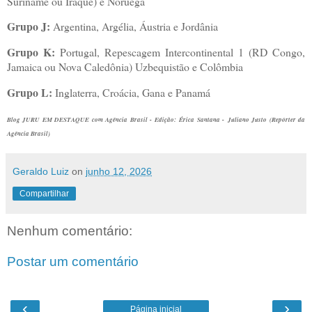
Suriname ou Iraque) e Noruega
Grupo J:
Argentina, Argélia, Áustria e Jordânia
Grupo K:
Portugal, Repescagem Intercontinental 1 (RD Congo,
Jamaica ou Nova Caledônia) Uzbequistão e Colômbia
Grupo L:
Inglaterra, Croácia, Gana e Panamá
Blog JURU EM DESTAQUE com Agência Brasil - Edição:
Érica Santana -
Juliano Justo (Repórter da
Agência Brasil)
Geraldo Luiz
on
junho 12, 2026
Compartilhar
Nenhum comentário:
Postar um comentário
‹
›
Página inicial