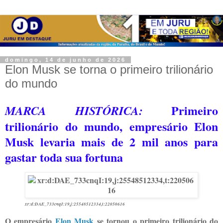
domingo, 14 de junho de 2026
Elon Musk se torna o primeiro trilionário
do mundo
Primeiro
MARCA HISTÓRICA:
trilionário do mundo, empresário Elon
Musk levaria mais de 2 mil anos para
gastar toda sua fortuna
xr:d:DAE_733cnqI:19,j:25548512334,t:22050616
O empresário
Elon Musk
se tornou o primeiro trilionário do