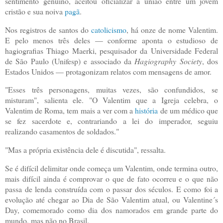
sentimento genuíno, aceitou oficializar a união entre um jovem
cristão e sua noiva
pagã
.
Nos registros de santos do
catolicismo
, há onze de nome Valentim.
E pelo menos três deles — conforme aponta o estudioso de
hagiografias Thiago Maerki, pesquisador da Universidade Federal
de São Paulo (Unifesp) e associado da
Hagiography Society
, dos
Estados Unidos — protagonizam relatos com mensagens de amor.
"Esses três personagens, muitas vezes, são confundidos, se
misturam", salienta ele. "O Valentim que a Igreja celebra, o
Valentim de Roma, tem mais a ver com a
história
de um médico que
se fez sacerdote e, contrariando a lei do imperador, seguiu
realizando casamentos de soldados."
"Mas a própria existência dele é discutida", ressalta.
Se é difícil delimitar onde começa um Valentim, onde termina outro,
mais difícil ainda é comprovar o que de fato ocorreu e o que não
passa de lenda construída com o passar dos séculos. E como foi a
evolução até chegar ao Dia de São Valentim atual, ou Valentine´s
Day, comemorado como dia dos namorados em grande parte do
mundo, mas não no Brasil.