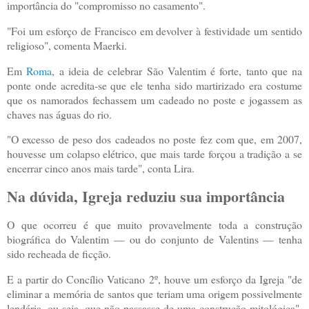
importância do "compromisso no casamento".
"Foi um esforço de Francisco em devolver à festividade um sentido
religioso", comenta Maerki.
Em
Roma
, a ideia de celebrar São Valentim é forte, tanto que na
ponte onde acredita-se que ele tenha sido martirizado era costume
que os namorados fechassem um cadeado no poste e jogassem as
chaves nas águas do rio.
"O excesso de peso dos cadeados no poste fez com que, em 2007,
houvesse um colapso elétrico, que mais tarde forçou a tradição a se
encerrar cinco anos mais tarde", conta Lira.
Na dúvida, Igreja reduziu sua importância
O que ocorreu é que muito provavelmente toda a construção
biográfica do Valentim — ou do conjunto de Valentins — tenha
sido recheada de ficção.
E a partir do Concílio Vaticano 2º, houve um esforço da Igreja "de
eliminar a memória de santos que teriam uma origem possivelmente
lendária, ou seja, que não passasse de uma construção mitológica",