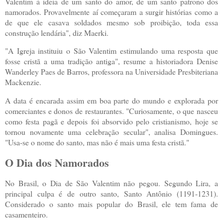
Valentim à ideia de um santo do amor, de um santo patrono dos
namorados. Provavelmente aí começaram a surgir histórias como a
de que ele casava soldados mesmo sob proibição, toda essa
construção lendária", diz Maerki.
"A Igreja instituiu o São Valentim estimulando uma resposta que
fosse cristã a uma tradição antiga", resume a historiadora Denise
Wanderley Paes de Barros, professora na Universidade Presbiteriana
Mackenzie.
A data é encarada assim em boa parte do mundo e explorada por
comerciantes e donos de restaurantes. "Curiosamente, o que nasceu
como festa pagã e depois foi absorvido pelo cristianismo, hoje se
tornou novamente uma celebração secular", analisa Domingues.
"Usa-se o nome do santo, mas não é mais uma festa cristã."
O Dia dos Namorados
No Brasil, o Dia de São Valentim não pegou. Segundo Lira, a
principal culpa é de outro santo, Santo Antônio (1191-1231).
Considerado o santo mais popular do Brasil, ele tem fama de
casamenteiro.