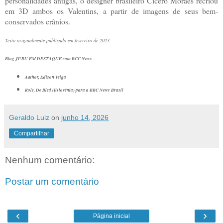
personalidades antigas, o designer brasileiro Cícero Moraes recriou
em 3D ambos os Valentins, a partir de imagens de seus bem-
conservados crânios.
Texto originalmente publicado em fevereiro de 2023.
Blog JURU EM DESTAQUE com BCC News
Author,
Edison Veiga
Role,
De Bled (Eslovênia) para a BBC News Brasil
Geraldo Luiz
on
junho 14, 2026
Compartilhar
Nenhum comentário:
Postar um comentário
‹
›
Página inicial