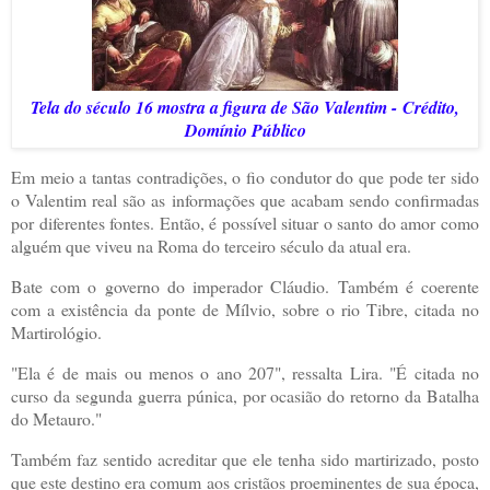
Tela do século 16 mostra a figura de São Valentim -
Crédito,
Domínio Público
Em meio a tantas contradições, o fio condutor do que pode ter sido
o Valentim real são as informações que acabam sendo confirmadas
por diferentes fontes. Então, é possível situar o santo do amor como
alguém que viveu na Roma do terceiro século da atual era.
Bate com o governo do imperador Cláudio. Também é coerente
com a existência da ponte de Mílvio, sobre o rio Tibre, citada no
Martirológio.
"Ela é de mais ou menos o ano 207", ressalta Lira. "É citada no
curso da segunda guerra púnica, por ocasião do retorno da Batalha
do Metauro."
Também faz sentido acreditar que ele tenha sido martirizado, posto
que este destino era comum aos cristãos proeminentes de sua época,