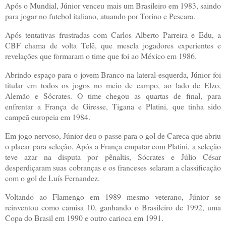
Após o Mundial, Júnior venceu mais um Brasileiro em 1983, saindo
para jogar no futebol italiano, atuando por Torino e Pescara.
Após tentativas frustradas com Carlos Alberto Parreira e Edu, a
CBF chama de volta Telê, que mescla jogadores experientes e
revelações que formaram o time que foi ao México em 1986.
Abrindo espaço para o jovem Branco na lateral-esquerda, Júnior foi
titular em todos os jogos no meio de campo, ao lado de Elzo,
Alemão e Sócrates. O time chegou as quartas de final, para
enfrentar a França de Giresse, Tigana e Platini, que tinha sido
campeã europeia em 1984.
Em jogo nervoso, Júnior deu o passe para o gol de Careca que abriu
o placar para seleção. Após a França empatar com Platini, a seleção
teve azar na disputa por pênaltis, Sócrates e Júlio César
desperdiçaram suas cobranças e os franceses selaram a classificação
com o gol de Luís Fernandez.
Voltando ao Flamengo em 1989 mesmo veterano, Júnior se
reinventou como camisa 10, ganhando o Brasileiro de 1992, uma
Copa do Brasil em 1990 e outro carioca em 1991.