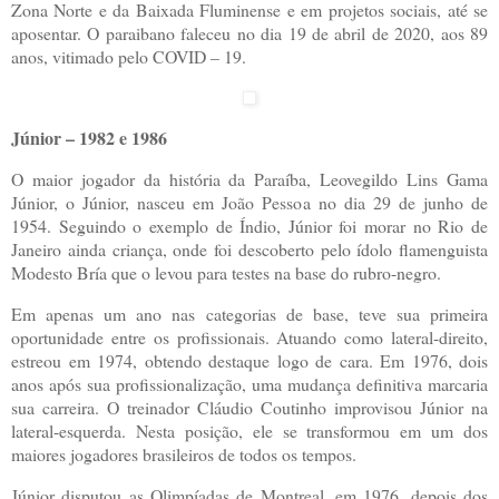
Zona Norte e da Baixada Fluminense e em projetos sociais, até se
aposentar. O paraibano faleceu no dia 19 de abril de 2020, aos 89
anos, vitimado pelo COVID – 19.
Júnior – 1982 e 1986
O maior jogador da história da Paraíba, Leovegildo Lins Gama
Júnior, o Júnior, nasceu em João Pessoa no dia 29 de junho de
1954. Seguindo o exemplo de Índio, Júnior foi morar no Rio de
Janeiro ainda criança, onde foi descoberto pelo ídolo flamenguista
Modesto Bría que o levou para testes na base do rubro-negro.
Em apenas um ano nas categorias de base, teve sua primeira
oportunidade entre os profissionais. Atuando como lateral-direito,
estreou em 1974, obtendo destaque logo de cara. Em 1976, dois
anos após sua profissionalização, uma mudança definitiva marcaria
sua carreira. O treinador Cláudio Coutinho improvisou Júnior na
lateral-esquerda. Nesta posição, ele se transformou em um dos
maiores jogadores brasileiros de todos os tempos.
Júnior disputou as Olimpíadas de Montreal, em 1976, depois dos