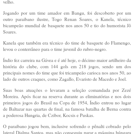
velho.
Jogando por um time amador em Bangu, foi descoberto por um
outro paraibano ilustre, Togo Renan Soares, o Kanela, técnico
bicampeão mundial de basquete nos anos 50 e tio do humorista Jô
Soares.
Kanela que também era técnico do time de basquete do Flamengo,
levou o conterrâneo para o time juvenil do rubro-negro.
Índio fez carreira na Gávea e é até hoje, o décimo maior artilheiro da
história do clube, com 144 gols em 218 jogos, sendo um dos
principais nomes do time que foi tricampeão carioca nos anos 50, ao
lado de outros craques, como Zagallo, Evaristo de Macedo e Joel.
Suas boas atuações o levaram a seleção comandada por Zezé
Moreira. Após ficar na reserva durante as eliminatórias e nos dois
primeiros jogos do Brasil na Copa de 1954, Índio entrou no lugar
de Baltazar nas quartas de final, na famosa batalha de Berna contra
a poderosa Hungria, de Czibor, Kocsis e Puskas.
O paraibano jogou bem, inclusive sofrendo o pênalti cobrado pelo
lateral Djalma Santos, mas não conseguiu parar a máquina húngara