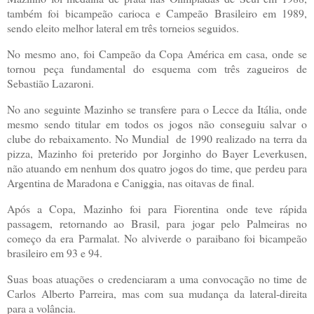
também foi bicampeão carioca e Campeão Brasileiro em 1989,
sendo eleito melhor lateral em três torneios seguidos.
No mesmo ano, foi Campeão da Copa América em casa, onde se
tornou peça fundamental do esquema com três zagueiros de
Sebastião Lazaroni.
No ano seguinte Mazinho se transfere para o Lecce da Itália, onde
mesmo sendo titular em todos os jogos não conseguiu salvar o
clube do rebaixamento. No Mundial de 1990 realizado na terra da
pizza, Mazinho foi preterido por Jorginho do Bayer Leverkusen,
não atuando em nenhum dos quatro jogos do time, que perdeu para
Argentina de Maradona e Caniggia, nas oitavas de final.
Após a Copa, Mazinho foi para Fiorentina onde teve rápida
passagem, retornando ao Brasil, para jogar pelo Palmeiras no
começo da era Parmalat. No alviverde o paraibano foi bicampeão
brasileiro em 93 e 94.
Suas boas atuações o credenciaram a uma convocação no time de
Carlos Alberto Parreira, mas com sua mudança da lateral-direita
para a volância.