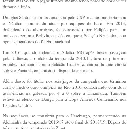
fêmur, mas voltou a jogar futebol mesmo tendo pensado em desistir
durante a lesão.
Douglas Santos se profissionalizou pelo CSP, mas se transferiu para
o Náutico para ainda atuar por equipes de base. Em 2013,
defendendo os alvirrubros, foi convocado por Felipão para um
amistoso contra a Bolívia, ocasião em que a Seleção Brasileira usou
apenas jogadores do futebol nacional.
Em 2016, quando defendia o Atlético-MG após breve passagem
pela Udinese, no início da temporada 2013/14, teve os primeiros
grandes momentos com a Seleção Brasileira: entrou durante vitória
sobre o Panamá, em amistoso disputado em maio.
Além disso, foi titular nos seis jogos da campanha que terminou
com o inédito ouro olímpico na Rio 2016, colaborando com duas
assistências na goleada por 4 a 0 sobre a Dinamarca. Também
esteve no elenco de Dunga para a Copa América Centenário, nos
Estados Unidos.
Na sequência, se transferiu para o Hamburgo, permanecendo na
Alemanha da temporada 2016/17 até o final de 2018/19. Depois de
três anos, foi contratado pelo Zenit.