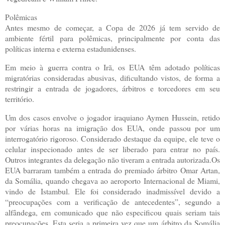
Polêmicas
Antes mesmo de começar, a Copa de 2026 já tem servido de
ambiente fértil para polêmicas, principalmente por conta das
políticas interna e externa estadunidenses.
Em meio à guerra contra o Irã, os EUA têm adotado políticas
migratórias consideradas abusivas, dificultando vistos, de forma a
restringir a entrada de jogadores, árbitros e torcedores em seu
território.
Um dos casos envolve o jogador iraquiano Aymen Hussein, retido
por várias horas na imigração dos EUA, onde passou por um
interrogatório rigoroso. Considerado destaque da equipe, ele teve o
celular inspecionado antes de ser liberado para entrar no país.
Outros integrantes da delegação não tiveram a entrada autorizada.Os
EUA barraram também a entrada do premiado árbitro Omar Artan,
da Somália, quando chegava ao aeroporto Internacional de Miami,
vindo de Istambul. Ele foi considerado inadmissível devido a
“preocupações com a verificação de antecedentes”, segundo a
alfândega, em comunicado que não especificou quais seriam tais
preocupações. Esta seria a primeira vez que um árbitro da Somália