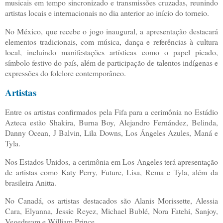
musicais em tempo sincronizado e transmissões cruzadas, reunindo
artistas locais e internacionais no dia anterior ao início do torneio.
No México, que recebe o jogo inaugural, a apresentação destacará
elementos tradicionais, com música, dança e referências à cultura
local, incluindo manifestações artísticas como o papel picado,
símbolo festivo do país, além de participação de talentos indígenas e
expressões do folclore contemporâneo.
Artistas
Entre os artistas confirmados pela Fifa para a cerimônia no Estádio
Azteca estão Shakira, Burna Boy, Alejandro Fernández, Belinda,
Danny Ocean, J Balvin, Lila Downs, Los Ángeles Azules, Maná e
Tyla.
Nos Estados Unidos, a cerimônia em Los Angeles terá apresentação
de artistas como Katy Perry, Future, Lisa, Rema e Tyla, além da
brasileira Anitta.
No Canadá, os artistas destacados são Alanis Morissette, Alessia
Cara, Elyanna, Jessie Reyez, Michael Bublé, Nora Fatehi, Sanjoy,
Vegedream e William Prince.