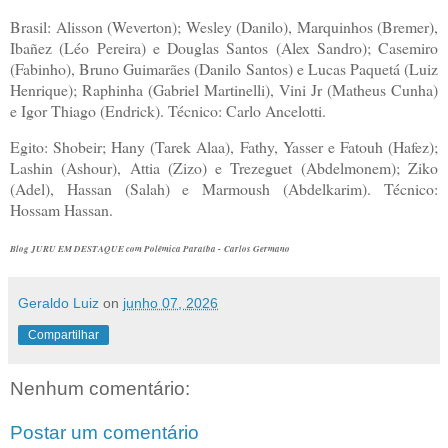
Brasil: Alisson (Weverton); Wesley (Danilo), Marquinhos (Bremer),
Ibañez (Léo Pereira) e Douglas Santos (Alex Sandro); Casemiro
(Fabinho), Bruno Guimarães (Danilo Santos) e Lucas Paquetá (Luiz
Henrique); Raphinha (Gabriel Martinelli), Vini Jr (Matheus Cunha)
e Igor Thiago (Endrick). Técnico: Carlo Ancelotti.
Egito: Shobeir; Hany (Tarek Alaa), Fathy, Yasser e Fatouh (Hafez);
Lashin (Ashour), Attia (Zizo) e Trezeguet (Abdelmonem); Ziko
(Adel), Hassan (Salah) e Marmoush (Abdelkarim). Técnico:
Hossam Hassan.
Blog JURU EM DESTAQUE com Polêmica Paraíba - Carlos Germano
Geraldo Luiz
on
junho 07, 2026
Compartilhar
Nenhum comentário:
Postar um comentário