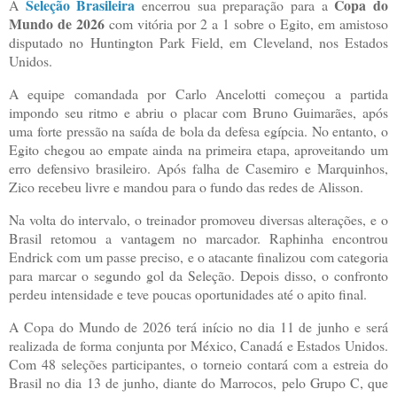
Seleção Brasileira
Copa do
A
encerrou sua preparação para a
Mundo de 2026
com vitória por 2 a 1 sobre o Egito, em amistoso
disputado no Huntington Park Field, em Cleveland, nos Estados
Unidos.
A equipe comandada por Carlo Ancelotti começou a partida
impondo seu ritmo e abriu o placar com Bruno Guimarães, após
uma forte pressão na saída de bola da defesa egípcia. No entanto, o
Egito chegou ao empate ainda na primeira etapa, aproveitando um
erro defensivo brasileiro. Após falha de Casemiro e Marquinhos,
Zico recebeu livre e mandou para o fundo das redes de Alisson.
Na volta do intervalo, o treinador promoveu diversas alterações, e o
Brasil retomou a vantagem no marcador. Raphinha encontrou
Endrick com um passe preciso, e o atacante finalizou com categoria
para marcar o segundo gol da Seleção. Depois disso, o confronto
perdeu intensidade e teve poucas oportunidades até o apito final.
A Copa do Mundo de 2026 terá início no dia 11 de junho e será
realizada de forma conjunta por México, Canadá e Estados Unidos.
Com 48 seleções participantes, o torneio contará com a estreia do
Brasil no dia 13 de junho, diante do Marrocos, pelo Grupo C, que