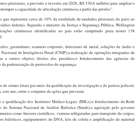
ntos prisionais, a previsão é investir, em 2026, R$ 330,6 milhões para ampliar o
erromper a capacidade de articulação criminosa a partir das prisões".
o que representa cerca de 10% da totalidade de unidades prisionais do país) ao
ídios federais. Segundo o ministro da Justiça e Segurança Pública, Wellington
zações criminosas identificadas no país estão cumprindo pena nestes 138
ê:
culos, georradares, scanners corporais, detectores de metal, soluções de áudio e
 Nacional de Inteligência Penal (CNIP);a realização de operações integradas de
gas e outros objetos ilícitos dos presídios;o fortalecimento das agências de
 e da padronização de protocolos de segurança.
o de crimes letais por meio da qualificação da investigação e da perícia policial.
 este ano, entre o conjunto de ações que preveem:
ção e qualificação dos Institutos Médico-Legais (IMLs);o fortalecimento da Rede
ão do Sistema Nacional de Análise Balística (Sinab);a aquisição pelo governo
amentos como freezers científicos, viaturas refrigeradas para transporte de corpos,
es balísticos, equipamentos de DNA, kits de coleta e amplificação de material