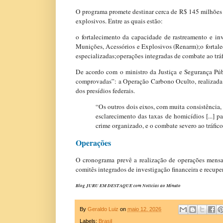
O programa promete destinar cerca de R$ 145 milhões 
explosivos. Entre as quais estão:
o fortalecimento da capacidade de rastreamento e in
Munições, Acessórios e Explosivos (Renarm);o fortal
especializadas;operações integradas de combate ao tráf
De acordo com o ministro da Justiça e Segurança Públ
comprovadas”: a Operação Carbono Oculto, realizada
dos presídios federais.
“Os outros dois eixos, com muita consistência
esclarecimento das taxas de homicídios [...] p
crime organizado, e o combate severo ao tráfic
Operações
O cronograma prevê a realização de operações mensai
comitês integrados de investigação financeira e recupe
Blog JURU EM DESTAQUE com Notícias ao Minuto
By
Geraldo Luiz
on
maio 12, 2026
Labels:
Brasil