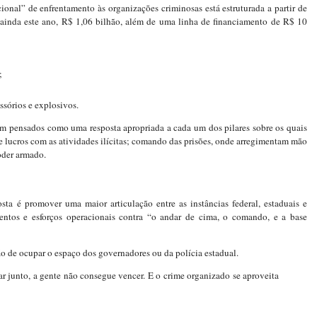
ional” de enfrentamento às organizações criminosas está estruturada a partir de
, ainda este ano, R$ 1,06 bilhão, além de uma linha de financiamento de R$ 10
;
ssórios e explosivos.
am pensados como uma resposta apropriada a cada um dos pilares sobre os quais
e lucros com as atividades ilícitas; comando das prisões, onde arregimentam mão
poder armado.
ta é promover uma maior articulação entre as instâncias federal, estaduais e
mentos e esforços operacionais contra “o andar de cima, o comando, e a base
ão de ocupar o espaço dos governadores ou da polícia estadual.
ar junto, a gente não consegue vencer. E o crime organizado se aproveita