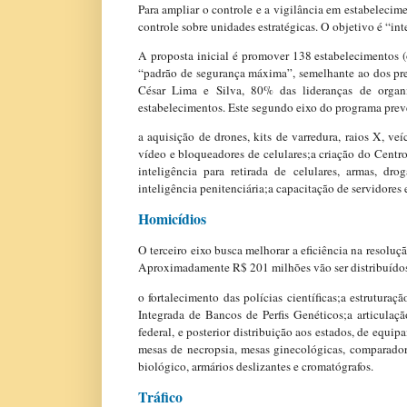
Para ampliar o controle e a vigilância em estabelecime
controle sobre unidades estratégicas. O objetivo é “int
A proposta inicial é promover 138 estabelecimentos (
“padrão de segurança máxima”, semelhante ao dos pres
César Lima e Silva, 80% das lideranças de organi
estabelecimentos. Este segundo eixo do programa prev
a aquisição de drones, kits de varredura, raios X, veí
vídeo e bloqueadores de celulares;a criação do Centro
inteligência para retirada de celulares, armas, dro
inteligência penitenciária;a capacitação de servidores
Homicídios
O terceiro eixo busca melhorar a eficiência na resoluçã
Aproximadamente R$ 201 milhões vão ser distribuídos,
o fortalecimento das polícias científicas;a estrutura
Integrada de Bancos de Perfis Genéticos;a articulaç
federal, e posterior distribuição aos estados, de equip
mesas de necropsia, mesas ginecológicas, comparador
biológico, armários deslizantes e cromatógrafos.
Tráfico