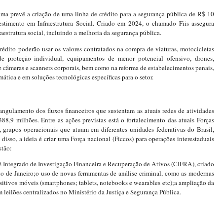
ama prevê a criação de uma linha de crédito para a segurança pública de R$ 10
stimento em Infraestrutura Social. Criado em 2024, o chamado Fiis assegura
aestrutura social, incluindo a melhoria da segurança pública.
rédito poderão usar os valores contratados na compra de viaturas, motocicletas
de proteção individual, equipamentos de menor potencial ofensivo, drones,
câmeras e scanners corporais, bem como na reforma de estabelecimentos penais,
ática e em soluções tecnológicas específicas para o setor.
angulamento dos fluxos financeiros que sustentam as atuais redes de atividades
388,9 milhões. Entre as ações previstas está o fortalecimento das atuais Forças
grupos operacionais que atuam em diferentes unidades federativas do Brasil,
disso, a ideia é criar uma Força nacional (Ficcos) para operações interestaduais
stão:
tê Integrado de Investigação Financeira e Recuperação de Ativos (CIFRA), criado
o de Janeiro;o uso de novas ferramentas de análise criminal, como as modernas
sitivos móveis (smartphones; tablets, notebooks e wearables etc);a ampliação da
leilões centralizados no Ministério da Justiça e Segurança Pública.