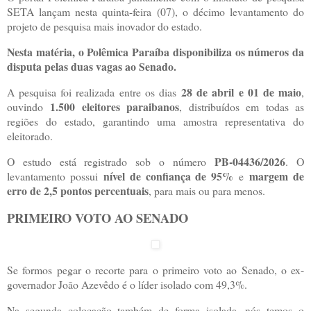
SETA lançam nesta quinta-feira (07), o décimo levantamento do
projeto de pesquisa mais inovador do estado.
Nesta matéria, o Polêmica Paraíba disponibiliza os números da
disputa pelas duas vagas ao Senado.
28 de abril e 01 de maio
A pesquisa foi realizada entre os dias
,
1.500 eleitores paraibanos
ouvindo
, distribuídos em todas as
regiões do estado, garantindo uma amostra representativa do
eleitorado.
PB-04436/2026
O estudo está registrado sob o número
. O
nível de confiança de 95%
margem de
levantamento possui
e
erro de 2,5 pontos percentuais
, para mais ou para menos.
PRIMEIRO VOTO AO SENADO
Se formos pegar o recorte para o primeiro voto ao Senado, o ex-
governador João Azevêdo é o líder isolado com 49,3%.
Na segunda colocação também de forma isolada, nós temos o