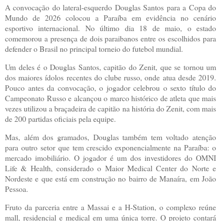
A convocação do lateral-esquerdo Douglas Santos para a Copa do
Mundo de 2026 colocou a Paraíba em evidência no cenário
esportivo internacional. No último dia 18 de maio, o estado
comemorou a presença de dois paraibanos entre os escolhidos para
defender o Brasil no principal torneio do futebol mundial.
Um deles é o Douglas Santos, capitão do Zenit, que se tornou um
dos maiores ídolos recentes do clube russo, onde atua desde 2019.
Pouco antes da convocação, o jogador celebrou o sexto título do
Campeonato Russo e alcançou o marco histórico de atleta que mais
vezes utilizou a braçadeira de capitão na história do Zenit, com mais
de 200 partidas oficiais pela equipe.
Mas, além dos gramados, Douglas também tem voltado atenção
para outro setor que tem crescido exponencialmente na Paraíba: o
mercado imobiliário. O jogador é um dos investidores do OMNI
Life & Health, considerado o Maior Medical Center do Norte e
Nordeste e que está em construção no bairro de Manaíra, em João
Pessoa.
Fruto da parceria entre a Massai e a H-Station, o complexo reúne
mall, residencial e medical em uma única torre. O projeto contará