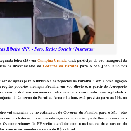
s Ribeiro (PP) - Foto: Redes Sociais / Instagram
segunda-feira (25), em
Campina Grande
, onde participa do voo inaugural da
ncia os investimentos do
Governo da Paraíba
para o São João 2026 nos
sor de águas para o turismo e os negócios na Paraíba. Com a nova ligação
 região poderão alcançar Brasília em voo direto e, a partir do Aeroporto
nectar-se a destinos nacionais e internacionais com muito mais agilidade e
onjunta do Governo da Paraíba, Aena e Latam, está previsto para às 10h, no
beiro vai anunciar os investimentos do Governo da Paraíba para o São João
os com prefeituras e promovendo ações de apoio às quadrilhas juninas e aos
. Os comerciantes do PP serão atendidos com a assinatura de contratos do
os, com investimentos de cerca de R$ 770 mil.