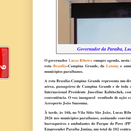
Governador da Paraíba, Luca
O governador
Lucas Ribeiro
cumpre agenda, nesta 
rota
Brasília
-Campina Grande, da
Latam
; e anu
municípios paraibanos.
A rota Brasília-Campina Grande representa um divi
aérea, passageiros de Campina Grande e de toda a
Internacional Presidente Juscelino Kubitschek, co
conveniência. O voo inaugural resultado de ação c
Aeroporto João Suassuna.
À tarde, às 16h, no Vila Sítio São João, Lucas Ri
2026 nos municípios paraibanos, assinando convêni
barraqueiros e ambulantes do Parque do Povo (PP)
Empreender Paraíba Junina, um total de 102 contrat