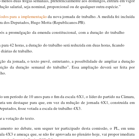
o menos duas folgas semanais, preferencialmente aos domingos, entrará em vigor
ção salarial, seja nominal, proporcional ou de qualquer outra espécie.”
ríodos para a implementação
da nova jornada de trabalho. A medida foi incluída
ra dos Deputados, Hugo Motta (Republicanos-PB).
após a promulgação da emenda constitucional, com a duração do trabalho
ara 42 horas, a duração do trabalho será reduzida em duas horas, ficando
diárias de trabalho.
ão da jornada, o texto prevê, entretanto, a possibilidade de ampliar a duração
buição da duração semanal do trabalho”. Essa ampliação deverá ser feita por
lho.
um período de 10 anos para o fim da escala 6X1, o líder do partido na Câmara,
aria um destaque para que, em vez da redução de jornada 6X1, construída em
eputados, fosse votada a escala de trabalho 4X3.
r a votação do texto.
mento no debate, sem sequer ter participado desta comissão, o PL, em uma
cala 4X3 e ameaça que, se não for aprovada no plenário hoje, vai propor imediata