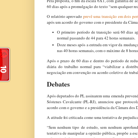
Pela proposta, o fim da escala 6X1, com garantia de a
60 dias após a promulgação do texto “sem qualquer redu
O relatório aprovado
prevê uma transição em dois pe
após um acordo do governo com o presidente da Câma
O primeiro período de transição será 60 dias 
normal passando de 44 para 42 horas semanais.
Doze meses após a entrada em vigor da mudança p
nas 40 horas semanais, com o máximo de 8 horas 
Após o prazo de 60 dias e dentro do período de reduç
diária do trabalho normal para “viabilizar a distri
negociação em convenção ou acordo coletivo de traba
Debates
Após deputados do PL assinarem uma emenda prevendo 
Sóstenes Cavalcante (PL-RJ), anunciou que protocol
acordo com o governo e a presidência da Câmara dos D
A atitude foi criticada como uma tentativa de prejudica
“Sem nenhum tipo de estudo, sem nenhum aprofunda
tentativa de manipular a opinião pública, propõe a es