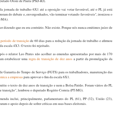
deputado Otoni de Paula (PSD-RJ).
a jornada de trabalho 6X1 até a oposição vai votar favorável, até o PL já está
reram do debate e, envergonhados, vão terminar votando favoráveis", ironizou o
T-MA).
der dizendo que eu era contrário. Não existe. Porque nós nunca emitimos juízo de
 período de transição
de 60 dias para a redução da jornada de trabalho e afirmou
da escala 4X3. O texto foi rejeitado.
após o relator Leo Prates não acolher as emendas apresentadas por mais de 170
iam estabelecer uma
regra de transição de dez anos
a partir da promulgação da
e Garantia do Tempo de Serviço (FGTS) para os trabalhadores, manutenção das
mica a empresas
para aprovar o fim da escala 6X1.
itiu o texto de dez anos de transição e nem a Bolsa Patrão. Foram vários do PL
de transição", lembrou o deputado Rogério Correia (PT-MG).
enda inclui, principalmente, parlamentares do PL (61), PP (32), União (23),
am o apoio depois de sofrer críticas em suas bases eleitorais.