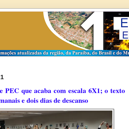
X1
de PEC que acaba com escala 6X1; o t
exto
manais e dois dias de descanso