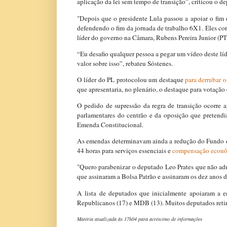
aplicação da lei sem tempo de transição”, criticou o 
"Depois que o presidente Lula passou a apoiar o fim d
defendendo o fim da jornada de trabalho 6X1. Eles cor
líder do governo na Câmara, Rubens Pereira Junior (P
“Eu desafio qualquer pessoa a pegar um vídeo deste lí
valor sobre isso”, rebateu Sóstenes.
O líder do PL protocolou um destaque
para derrubar o
que apresentaria, no plenário, o destaque para votação 
O pedido de supressão da regra de transição ocorre 
parlamentares do centrão e da oposição que pretend
Emenda Constitucional.
As emendas determinavam ainda a redução do Fundo d
44 horas para serviços essenciais e
compensação econô
"Quero parabenizar o deputado Leo Prates que não adm
que assinaram a Bolsa Patrão e assinaram os dez anos 
A lista de deputados que inicialmente apoiaram a em
Republicanos (17) e MDB (13). Muitos deputados retirar
Matéria atualizada às 17h04 para acréscimo de informações