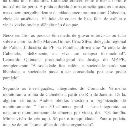
na rotina dos moradores. Cabedelo cresceu entre o mar e o rio, e
tudo é muito perto. A praia colorida é uma atração para os turistas,
mas quem mergulha dentro da cidade encontra uma outra Cabedelo,
cheia de ausências. Há falta de coleta de lixo, falta de asfalto e
vielas vazias onde o silêncio não é de paz.
Nesse cenário, as pessoas têm medo de gravar entrevistas ou falar
sobre o assunto. João Marcos Gomes Cruz Silva, delegado regional
de Polícia Judiciária da PF na Paraíba, afirma que “a cidade de
Cabedelo, infelizmente, ela vive um colapso institucional”.
Leonardo Quintans, procurador-geral de Justiça do MP-PB,
complementa: “A sociedade fica refém, a sociedade perde sua
liberdade, a sociedade passa a ser comandada por esse poder
paralelo”.
Segundo as investigações, integrantes do Comando Vermelho
monitoram a rotina de Cabedelo a partir do Rio de Janeiro. De lá,
alguém vê tudo. Áudios obtidos mostram a organização do
monitoramento: “ Tem 30 câmeras geral ”. Um integrante, ao
mostrar o monitoramento de câmeras por vídeo, diz: “Oi, família.
Minha visão de cria aqui. Só paz e tranquilidade”. Para a polícia,
trata-se de um “home office do crime organizado”.