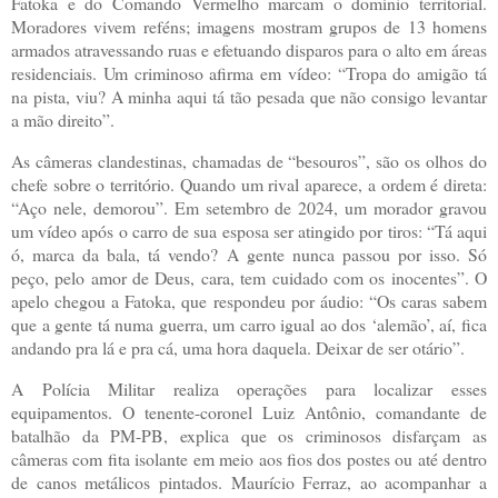
Fatoka e do Comando Vermelho marcam o domínio territorial.
Moradores vivem reféns; imagens mostram grupos de 13 homens
armados atravessando ruas e efetuando disparos para o alto em áreas
residenciais. Um criminoso afirma em vídeo: “Tropa do amigão tá
na pista, viu? A minha aqui tá tão pesada que não consigo levantar
a mão direito”.
As câmeras clandestinas, chamadas de “besouros”, são os olhos do
chefe sobre o território. Quando um rival aparece, a ordem é direta:
“Aço nele, demorou”. Em setembro de 2024, um morador gravou
um vídeo após o carro de sua esposa ser atingido por tiros: “Tá aqui
ó, marca da bala, tá vendo? A gente nunca passou por isso. Só
peço, pelo amor de Deus, cara, tem cuidado com os inocentes”. O
apelo chegou a Fatoka, que respondeu por áudio: “Os caras sabem
que a gente tá numa guerra, um carro igual ao dos ‘alemão’, aí, fica
andando pra lá e pra cá, uma hora daquela. Deixar de ser otário”.
A Polícia Militar realiza operações para localizar esses
equipamentos. O tenente-coronel Luiz Antônio, comandante de
batalhão da PM-PB, explica que os criminosos disfarçam as
câmeras com fita isolante em meio aos fios dos postes ou até dentro
de canos metálicos pintados. Maurício Ferraz, ao acompanhar a