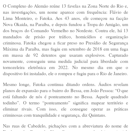
O Complexo do Alemão reúne 13 favelas na Zona Norte do Rio e,
nas investigações, um nome aparece com frequência: Flávio de
Lima Monteiro, o Fatoka. Aos 43 anos, ele começou na facção
Nova Okaida, na Paraíba, e depois fundou a Tropa do Amigão, um
dos braços do Comando Vermelho no Nordeste. Contra ele, há 13
mandados de prisão por tráfico, homicídios e organização
criminosa. Fatoka chegou a ficar preso no Presídio de Segurança
Máxima da Paraíba, mas fugiu em setembro de 2018 em uma fuga
em massa de 92 detentos que usaram explosivos. Capturado
novamente, conseguiu uma medida judicial para liberdade com
tornozeleira eletrônica em 2022. No mesmo dia em que o
dispositivo foi instalado, ele o rompeu e fugiu para o Rio de Janeiro.
Mesmo longe, Fatoka continua ditando ordens. Áudios revelam
planos de expansão para o bairro do Bessa, em João Pessoa: “O que
está faltando de nós é ponteamento no Bessa. Aquele quadrado
todinho”. O termo “ponteamento” significa mapear território e
eliminar rivais. Com isso, ele consegue operar as práticas
criminosas com tranquilidade e segurança, diz Quintans.
Nas ruas de Cabedelo, pichações com a abreviatura do nome de