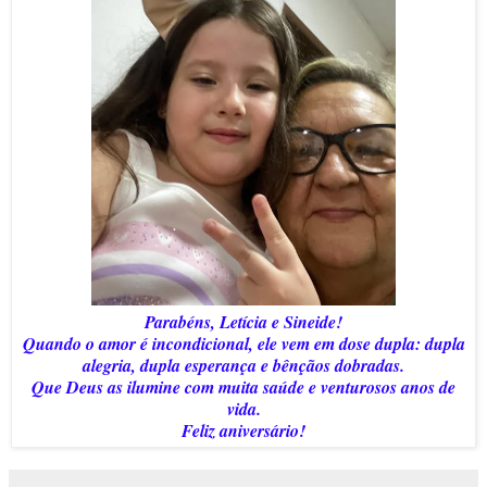
Parabéns, Letícia e Sineide!
Quando o amor é incondicional, ele vem em dose dupla: dupla
alegria, dupla esperança e bênçãos dobradas.
Que Deus as ilumine com muita saúde e venturosos anos de
vida.
Feliz aniversário!