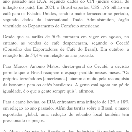
ano passado nos EUA, segundo dados do CPI (índice oficial de
inflação do país). Em 2024, o Brasil exportou US$ 1,96 bilhão em
café para os Estados Unidos, sendo o maior fornecedor no período,
segundo dados da International Trade Administration, órgão
vinculado ao Departamento de Comércio americano.
Desde que as tarifas de 50% entraram em vigor em agosto, no
entanto, as vendas de café despencaram, segundo o Cecafé
(Conselho dos Exportadores de Café do Brasil). Em outubro, a
retração foi de 54,4% em relação ao ano passado.
Para Marcos Antonio Matos, diretor-geral do Cecafé, a decisão
permite que o Brasil recupere o espaço perdido nesses meses. "Os
próprios torrefadores [americanos] lutaram e muito pela reconquista
da isonomia para os cafés brasileiros. A gente está agora em pé de
igualdade, é o que a gente sempre quis", afirmou.
Para a carne bovina, os EUA enfrentam uma inflação de 12% a 18%
em relação ao ano passado. Além das tarifas sobre o Brasil, o maior
exportador global, uma redução do rebanho local também tem
pressionado os preços.
A Abiec (Associação Brasileira das Indústrias Exportadoras de