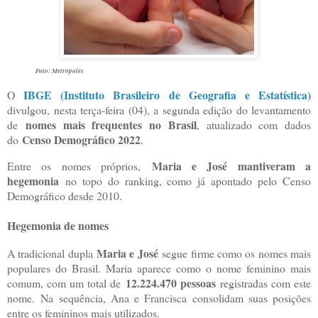
Foto: Metrópoles
IBGE (Instituto Brasileiro de Geografia e Estatística
)
O
divulgou, nesta terça-feira (04), a segunda edição do levantamento
nomes mais frequentes no Brasil
de
, atualizado com dados
Censo Demográfico 2022
do
.
Maria e José mantiveram a
Entre os nomes próprios,
hegemonia
no topo do ranking, como já apontado pelo Censo
Demográfico desde 2010.
Hegemonia de nomes
Maria e José
A tradicional dupla
segue firme como os nomes mais
populares do Brasil. Maria aparece como o nome feminino mais
12.224.470 pessoas
comum, com um total de
registradas com este
nome.
Na sequência, Ana e Francisca consolidam suas posições
entre os femininos mais utilizados.