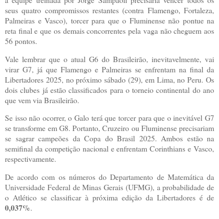
seus quatro compromissos restantes (contra Flamengo, Fortaleza,
Palmeiras e Vasco), torcer para que o Fluminense não pontue na
reta final e que os demais concorrentes pela vaga não cheguem aos
56 pontos.
Vale lembrar que o atual G6 do Brasileirão, inevitavelmente, vai
virar G7, já que Flamengo e Palmeiras se enfrentam na final da
Libertadores 2025, no próximo sábado (29), em Lima, no Peru. Os
dois clubes já estão classificados para o torneio continental do ano
que vem via Brasileirão.
Se isso não ocorrer, o Galo terá que torcer para que o inevitável G7
se transforme em G8. Portanto, Cruzeiro ou Fluminense precisariam
se sagrar campeões da Copa do Brasil 2025. Ambos estão na
semifinal da competição nacional e enfrentam Corinthians e Vasco,
respectivamente.
De acordo com os números do Departamento de Matemática da
Universidade Federal de Minas Gerais (UFMG), a probabilidade de
o Atlético se classificar à próxima edição da Libertadores é de
0,037%
.