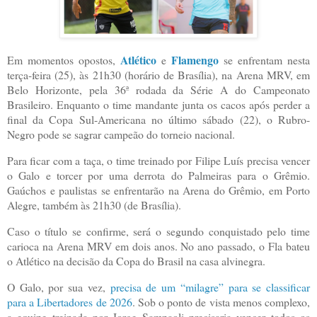
Atlético
Flamengo
Em momentos opostos,
e
se enfrentam nesta
terça-feira (25), às 21h30 (horário de Brasília), na Arena MRV, em
Belo Horizonte, pela 36ª rodada da Série A do Campeonato
Brasileiro. Enquanto o time mandante junta os cacos após perder a
final da Copa Sul-Americana no último sábado (22), o Rubro-
Negro pode se sagrar campeão do torneio nacional.
Para ficar com a taça, o time treinado por Filipe Luís precisa vencer
o Galo e torcer por uma derrota do Palmeiras para o Grêmio.
Gaúchos e paulistas se enfrentarão na Arena do Grêmio, em Porto
Alegre, também às 21h30 (de Brasília).
Caso o título se confirme, será o segundo conquistado pelo time
carioca na Arena MRV em dois anos. No ano passado, o Fla bateu
o Atlético na decisão da Copa do Brasil na casa alvinegra.
O Galo, por sua vez,
precisa de um “milagre” para se classificar
para a Libertadores de 2026
. Sob o ponto de vista menos complexo,
a equipe treinada por Jorge Sampaoli precisaria vencer todos os