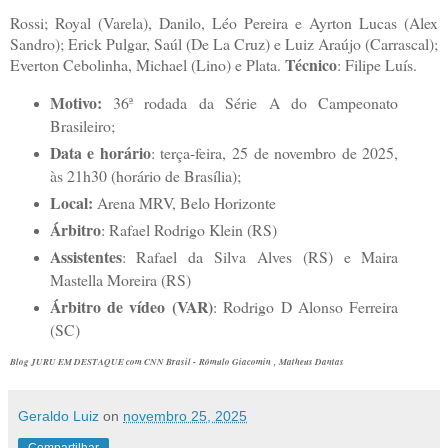
Rossi; Royal (Varela), Danilo, Léo Pereira e Ayrton Lucas (Alex
Sandro); Erick Pulgar, Saúl (De La Cruz) e Luiz Araújo (Carrascal);
Técnico
Everton Cebolinha, Michael (Lino) e Plata.
: Filipe Luís.
Motivo:
36ª rodada da Série A do Campeonato
Brasileiro;
Data e horário
: terça-feira, 25 de novembro de 2025,
às 21h30 (horário de Brasília);
Local:
Arena MRV, Belo Horizonte
Árbitro
: Rafael Rodrigo Klein (RS)
Assistentes
: Rafael da Silva Alves (RS) e Maira
Mastella Moreira (RS)
Árbitro de vídeo (VAR)
: Rodrigo D Alonso Ferreira
(SC)
Blog JURU EM DESTAQUE com CNN Brasil - Rômulo Giacomin , Matheus Dantas
Geraldo Luiz
on
novembro 25, 2025
Compartilhar