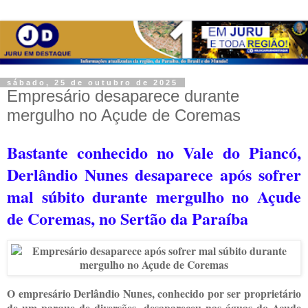
sábado, 25 de outubro de 2025
Empresário desaparece durante
mergulho no Açude de Coremas
Bastante conhecido no Vale do Piancó,
Derlândio Nunes desaparece após sofrer
mal súbito durante mergulho no Açude
de Coremas, no Sertão da Paraíba
O empresário Derlândio Nunes, conhecido por ser proprietário
de um parque de diversões, desapareceu nas águas do Açude