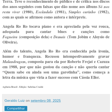
Terra. Teve o reconhecimento de público e de crítica nos discos
dos anos seguintes com faixas que dão nome aos álbuns
Só nos
(1980),
(1981),
(1982),
resta viver
Escândalo
Simples carinho
com as quais se afirmou como autora e intérprete.
Angela Ro Ro tocava piano e era apreciada pela voz rouca,
adequada para cantar blues e canções como
(composição dela) e
(Tom Jobim e Aloysio de
Fogueira
Demais
Oliveira).
Além do talento, Angela Ro Ro era conhecida pela ironia,
humor e franqueza. Recusou intempestivamente gravar
, composta para ela por Roberto Frejat e Cazuza
Malandragem
em 1988, por que não gostou da canção e não queria cantar
“Quem sabe eu ainda sou uma garotinha”, como começa a
letra da música que viria a fazer sucesso com Cássia Eller.
Agência Brasil - Edição: Sabrina Craide
Geraldo Luiz
on
setembro 08, 2025
Compartilhar