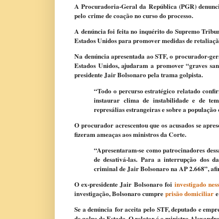
A Procuradoria-Geral da República (PGR) denunci
pelo crime de coação no curso do processo.
A denúncia foi feita no inquérito do Supremo Tribu
Estados Unidos para promover medidas de retaliação
Na denúncia apresentada ao STF, o procurador-gera
Estados Unidos, ajudaram a promover “graves san
presidente Jair Bolsonaro pela trama golpista.
“Todo o percurso estratégico relatado confi
instaurar clima de instabilidade e de tem
represálias estrangeiras e sobre a população 
O procurador acrescentou que os acusados se aprese
fizeram ameaças aos ministros da Corte.
“Apresentaram-se como patrocinadores dessa
de desativá-las. Para a interrupção dos 
criminal de Jair Bolsonaro na AP 2.668”, af
O ex-presidente Jair Bolsonaro foi
investigado nes
investigação, Bolsonaro cumpre
prisão domiciliar
e
Se a denúncia for aceita pelo STF, deputado e empr
de golpe de Estado. O relator é o ministro Alexandr