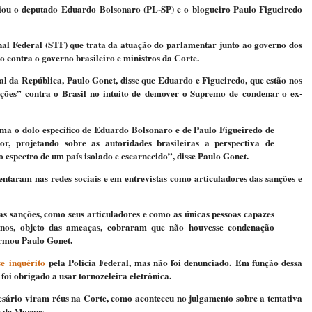
ou o deputado Eduardo Bolsonaro (PL-SP) e o blogueiro Paulo Figueiredo
nal Federal (STF) que trata da atuação do parlamentar junto ao governo dos
 contra o governo brasileiro e ministros da Corte.
l da República, Paulo Gonet, disse que Eduardo e Figueiredo, que estão nos
ções” contra o Brasil no intuito de demover o Supremo de condenar o ex-
rma o dolo específico de Eduardo Bolsonaro e de Paulo Figueiredo de
or, projetando sobre as autoridades brasileiras a perspectiva de
o espectro de um país isolado e escarnecido”, disse Paulo Gonet.
ntaram nas redes sociais e em entrevistas como articuladores das sanções e
s sanções, como seus articuladores e como as únicas pessoas capazes
danos, objeto das ameaças, cobraram que não houvesse condenação
irmou Paulo Gonet.
se inquérito
pela Polícia Federal, mas não foi denunciado. Em função dessa
 foi obrigado a usar tornozeleira eletrônica.
esário viram réus na Corte, como aconteceu no julgamento sobre a tentativa
e de Moraes.