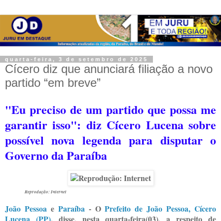
quarta-feira, 3 de setembro de 2025
Cícero diz que anunciará filiação a novo
partido “em breve”
"Eu preciso de um partido que possa me
garantir isso": diz Cícero Lucena sobre
possível nova legenda para disputar o
Governo da Paraíba
Reprodução: Internet
João Pessoa
e
Paraíba
- O
Prefeito de João Pessoa, Cícero
Lucena (PP)
, disse, nesta quarta-feira(03), a respeito de