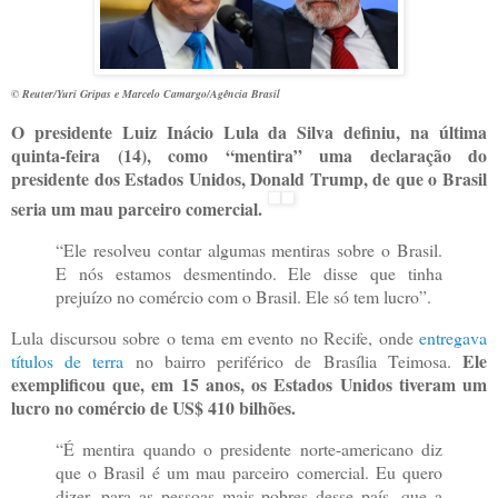
© Reuter/Yuri Gripas e Marcelo Camargo/Agência Brasil
O presidente Luiz Inácio Lula da Silva definiu, na última
quinta-feira (14), como “mentira” uma declaração do
presidente dos Estados Unidos, Donald Trump, de que o Brasil
seria um mau parceiro comercial.
“Ele resolveu contar algumas mentiras sobre o Brasil.
E nós estamos desmentindo. Ele disse que tinha
prejuízo no comércio com o Brasil. Ele só tem lucro”.
Lula discursou sobre o tema em evento no Recife, onde
entregava
Ele
títulos de terra
no bairro periférico de Brasília Teimosa.
exemplificou que, em 15 anos, os Estados Unidos tiveram um
lucro no comércio de US$ 410 bilhões.
“É mentira quando o presidente norte-americano diz
que o Brasil é um mau parceiro comercial. Eu quero
dizer, para as pessoas mais pobres desse país, que a