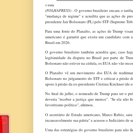
© Getty
(
FOLHAPRESS)
- O governo brasileiro encara o tarif
"mudança de regime" e acredita que as ações de pre
presidente Jair Bolsonaro (PL) pelo STF (Supremo Trib
Para uma fonte do Planalto, as ações de Trump visam 
americano é garantir que exista um candidato com af
Brasil em 2026.
O governo brasileiro também acredita que, caso haj
legitimidade da disputa no Brasil por parte de Tr
Bolsonaro não estiver na cédula, os EUA não vão recon
O Planalto vê um movimento dos EUA de reafirmar 
Bolsonaro no julgamento do STF e criticar a prisão 
apoio à prisão da ex-presidente Cristina Kirchner (de 
No final de julho, o nomeado de Trump para ser o pr
deveria "receber a justiça que merece". "Se ela não fo
favoritismo político", afirmou.
O secretário de Estado americano, Marco Rubio, sai
incansavelmente sua pátria" e acusou o Judiciário de se
Uma das estratégias do governo brasileiro para não fi