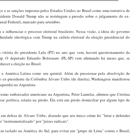
aço e as sanções impostas pelos Estados Unidos ao Brasil como uma tentativa de
sidente Donald Trump não se restringem a pressão sobre o julgamento do ex-
unal Federal), marcado para setembro.
a influenciar o processo eleitoral brasileiro. Nessa visão, a ideia do governo
inidade ideológica com Trump na cédula eleitoral da eleição presidencial do
a vitória do presidente Lula (PT) no ano que vem, haverá questionamento da
ump. O deputado Eduardo Bolsonaro (PL-SP) vem afirmando há meses que, se
hecer a eleição no Brasil.
a América Latina como seu quintal. Além de pressionar pela absolvição de
do ex-presidente da Colômbia Álvaro Uribe (de direita), Washington manifestou
esquerda) na Argentina.
óximo embaixador americano na Argentina, Peter Lamelas, afirmou que Cristina
sse política, estaria na prisão. Ela está em prisão domiciliar por algum tipo de
u em defesa de
Álvaro
Uribe, dizendo que seu único crime foi "lutar e defender
r "instrumentalizado" por "juízes radicais".
car isolado na América do Sul, para evitar um "grupo de Lima" contra o Brasil,