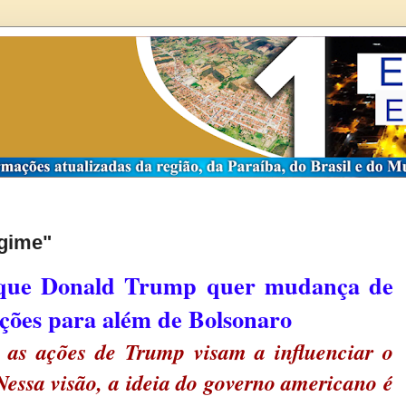
egime"
a que Donald Trump quer mudança de
ações para além de Bolsonaro
 as ações de Trump visam a influenciar o
 Nessa visão, a ideia do governo americano é