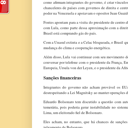
como afirmam integrantes do governo, é criar víncul
chanceleres de países com governos de direita e cent
poder na Venezuela e apoiavam o opositor Juan Guaid
Fontes apontam para a visita do presidente de centro-d
com Lula, como parte dessa aproximação com a direit
Brasil está comprando gás do país.
Com a Unasul extinta e a Celac bloqueada, o Brasil q
mudança do clima e cooperação energética.
Além disso, Lula vai continuar com seu movimento de 
conversar por telefone com o presidente da França, 
Europeia, Ursula von der Leyen, e o presidente da Áfr
Sanções financeiras
Integrantes do governo não acham provável os EUA 
desrespeitando a Lei Magnitsky ao manter operações d
Eduardo Bolsonaro tem discutido a questão com aut
temerária, pois poderia gerar instabilidade no sistem
Lima, um eleitorado fiel de Bolsonaro.
Eles acham, no entanto, que há chances de sanções
julgamento de Bolsonaro.