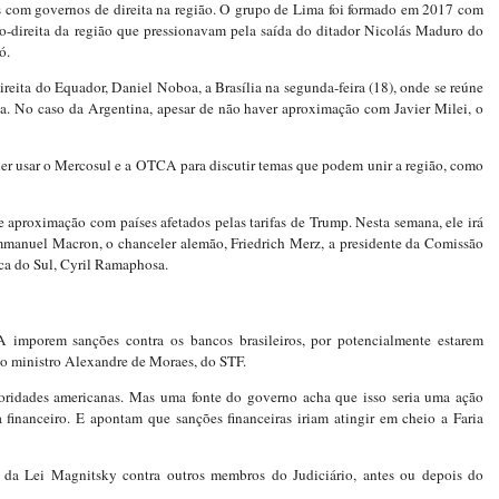
os com governos de direita na região. O grupo de Lima foi formado em 2017 com
ro-direita da região que pressionavam pela saída do ditador Nicolás Maduro do
ó.
ireita do Equador, Daniel Noboa, a Brasília na segunda-feira (18), onde se reúne
a. No caso da Argentina, apesar de não haver aproximação com Javier Milei, o
uer usar o Mercosul e a OTCA para discutir temas que podem unir a região, como
aproximação com países afetados pelas tarifas de Trump. Nesta semana, ele irá
Emmanuel Macron, o chanceler alemão, Friedrich Merz, a presidente da Comissão
ica do Sul, Cyril Ramaphosa.
imporem sanções contra os bancos brasileiros, por potencialmente estarem
o ministro Alexandre de Moraes, do STF.
oridades americanas. Mas uma fonte do governo acha que isso seria uma ação
a financeiro. E apontam que sanções financeiras iriam atingir em cheio a Faria
 da Lei Magnitsky contra outros membros do Judiciário, antes ou depois do