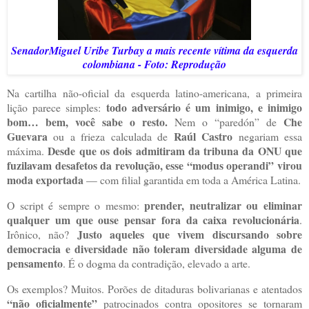
SenadorMiguel Uribe Turbay a mais recente vítima da esquerda
colombiana - Foto: Reprodução
Na cartilha não-oficial da esquerda latino-americana, a primeira
todo adversário é um inimigo, e inimigo
lição parece simples:
bom… bem, você sabe o resto.
Che
Nem o “paredón” de
Guevara
Raúl Castro
ou a frieza calculada de
negariam essa
Desde que os dois admitiram da tribuna da ONU que
máxima.
fuzilavam desafetos da revolução, esse “modus operandi” virou
moda exportada
— com filial garantida em toda a América Latina.
prender, neutralizar ou eliminar
O script é sempre o mesmo:
qualquer um que ouse pensar fora da caixa revolucionária
.
Justo aqueles que vivem discursando sobre
Irônico, não?
democracia e diversidade não toleram diversidade alguma de
pensamento
. É o dogma da contradição, elevado a arte.
Os exemplos? Muitos. Porões de ditaduras bolivarianas e atentados
“não oficialmente”
patrocinados contra opositores se tornaram