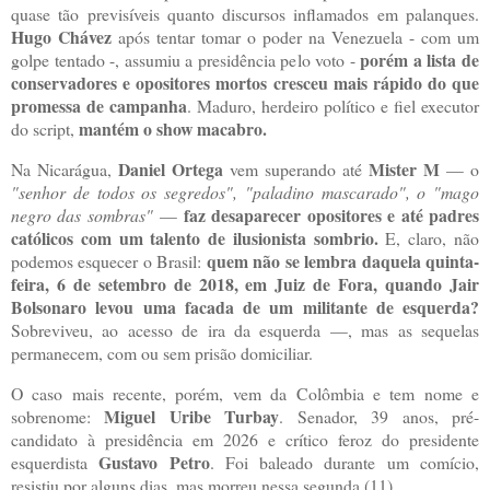
quase tão previsíveis quanto discursos inflamados em palanques.
Hugo Chávez
após tentar tomar o poder na Venezuela - com um
porém a lista de
golpe tentado -, assumiu a presidência pelo voto -
conservadores e opositores mortos cresceu mais rápido do que
promessa de campanha
. Maduro, herdeiro político e fiel executor
mantém o show macabro.
do script,
Daniel Ortega
Mister M
Na Nicarágua,
vem superando até
— o
"senhor de todos os segredos", "paladino mascarado", o "mago
faz desaparecer opositores e até padres
negro das sombras"
—
católicos com um talento de ilusionista sombrio.
E, claro, não
quem não se lembra daquela quinta-
podemos esquecer o Brasil:
feira, 6 de setembro de 2018, em Juiz de Fora, quando Jair
Bolsonaro levou uma facada de um militante de esquerda?
Sobreviveu, ao acesso de ira da esquerda —, mas as sequelas
permanecem, com ou sem prisão domiciliar.
O caso mais recente, porém, vem da Colômbia e tem nome e
Miguel Uribe Turbay
sobrenome:
. Senador, 39 anos, pré-
candidato à presidência em 2026 e crítico feroz do presidente
Gustavo Petro
esquerdista
. Foi baleado durante um comício,
resistiu por alguns dias, mas morreu nessa segunda (11).