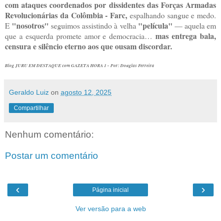
com ataques coordenados por dissidentes das Forças Armadas
Revolucionárias da Colômbia - Farc,
espalhando sangue e medo.
"nosotros"
"película"
E
seguimos assistindo à velha
— aquela em
mas entrega bala,
que a esquerda promete amor e democracia…
censura e silêncio eterno aos que ousam discordar.
Blog JURU EM DESTAQUE com GAZETA HORA 1 -
Por:
Douglas Ferreira
Geraldo Luiz
on
agosto 12, 2025
Compartilhar
Nenhum comentário:
Postar um comentário
‹
›
Página inicial
Ver versão para a web