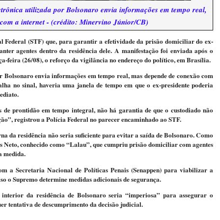
letrônica utilizada por Bolsonaro envia informações em tempo real,
om a internet - (crédito: Minervino Júnior/CB)
 Federal (STF) que, para garantir a efetividade da prisão domiciliar do ex-
anter agentes dentro da residência dele. A manifestação foi enviada após o
-feira (26/08), o reforço da vigilância no endereço do político, em Brasília.
 por Bolsonaro envia informações em tempo real, mas depende de conexão com
falha no sinal, haveria uma janela de tempo em que o ex-presidente poderia
ediato.
de prontidão em tempo integral, não há garantia de que o custodiado não
ção”, registrou a Polícia Federal no parecer encaminhado ao STF.
na da residência não seria suficiente para evitar a saída de Bolsonaro. Como
tos Neto, conhecido como “Lalau”, que cumpriu prisão domiciliar com agentes
a medida.
m a Secretaria Nacional de Políticas Penais (Senappen) para viabilizar a
aso o Supremo determine medidas adicionais de segurança.
 interior da residência de Bolsonaro seria “imperiosa” para assegurar o
er tentativa de descumprimento da decisão judicial.