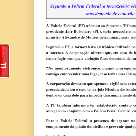
Segundo a Polícia Federal, a tornozeleira e
mas depende de conexão c
A Polícia Federal (PF) afirmou ao Supremo Tribunal
presidente Jair Bolsonaro (PL), seria necessário m
ministro Alexandre de Moraes determinar, nessa terça
Segundo a PF, a tornozeleira eletrônica utilizada
a internet. A corporação alertou que, em caso de 
tentar fugir sem que a violação fosse detectada de im
“No monitoramento eletrônico, mesmo com equipes 
consiga empreender uma fuga, caso tenha essa inten
A corporação destacou que apenas a vigilância exter
precedente, citou o caso do ex-juiz Nicolau dos San
dentro da casa dele para impedir descumprimento d
A PF também informou ter estabelecido contato co
atuação em conjunto com a Polícia Penal Federal, c
Para a Polícia Federal, a presença de agentes no
cumprimento da prisão domiciliar e prevenir qualqu