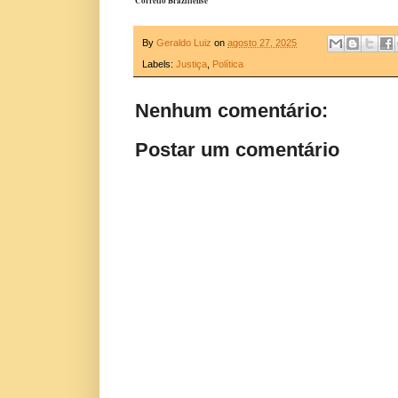
Corretio Braziliense
By
Geraldo Luiz
on
agosto 27, 2025
Labels:
Justiça
,
Política
Nenhum comentário:
Postar um comentário