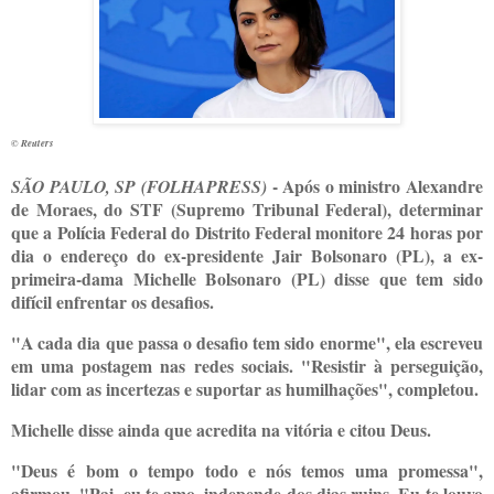
© Reuters
- Após o ministro Alexandre
S
ÃO PAULO, SP (FOLHAPRESS)
de Moraes, do STF (Supremo Tribunal Federal), determinar
que a Polícia Federal do Distrito Federal monitore 24 horas por
dia o endereço do ex-presidente Jair Bolsonaro (PL), a ex-
primeira-dama Michelle Bolsonaro (PL) disse que tem sido
difícil enfrentar os desafios.
"A cada dia que passa o desafio tem sido enorme", ela escreveu
em uma postagem nas redes sociais. "Resistir à perseguição,
lidar com as incertezas e suportar as humilhações", completou.
Michelle disse ainda que acredita na vitória e citou Deus.
"Deus é bom o tempo todo e nós temos uma promessa",
afirmou. "Pai, eu te amo, independe dos dias ruins. Eu te louvo