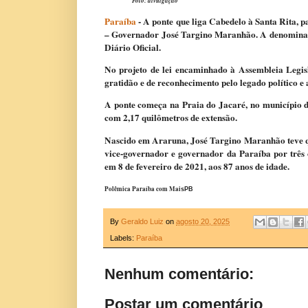
Foto: divulgação
Paraíba
- A ponte que liga Cabedelo à Santa Rita, p
– Governador José Targino Maranhão. A denominação 
Diário Oficial.
No projeto de lei encaminhado à Assembleia Legi
gratidão e de reconhecimento pelo legado político e
A ponte começa na Praia do Jacaré, no município d
com 2,17 quilômetros de extensão.
Nascido em Araruna, José Targino Maranhão teve qu
vice-governador e governador da Paraíba por três
em 8 de fevereiro de 2021, aos 87 anos de idade.
Polêmica Paraíba com Mai
sPB
By
Geraldo Luiz
on
agosto 20, 2025
Labels:
Paraíba
Nenhum comentário:
Postar um comentário