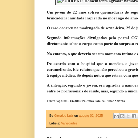
Um jovem de 22 anos sofreu queimaduras de segu
brincadeira inusitada inspirada no morango do amo
O caso ocorreu na madrugada de sexta-feira, 25 de 
Segundo informações divulgadas pelo portal CG
diretamente sobre o corpo como parte da surpresa r
No entanto, o que deveria ser um momento íntimo e 
De acordo com o hospital que o atendeu, o jov
caramelizado. Ele relatou que não percebeu a gravid
à equipe médica. Só depois notou que estava com qu
A intenção, segundo o jovem, era agradar a namorad
entre os profissionais de saúde, mas, segundo a unid
Fonte: Pop Mais - Créditos: Polêmica Paraíba -
Vitor Azevêdo
By
Geraldo Luiz
on
agosto 02, 2025
Labels:
Variedades