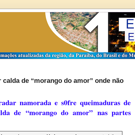
 calda de “morango do amor” onde não
radar namorada e s0fre queimaduras de
alda de
“
morango do amor
”
nas partes