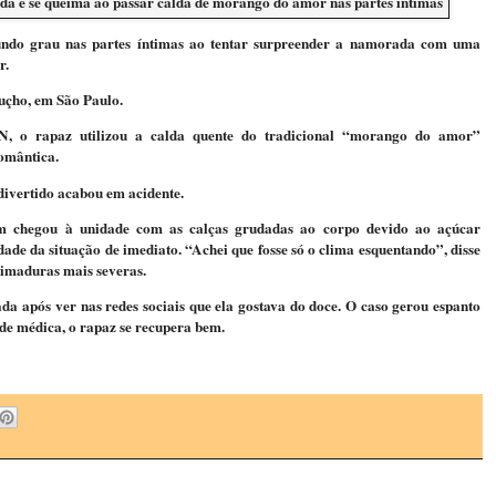
ndo grau nas partes íntimas ao tentar surpreender a namorada com uma
r.
juçho, em São Paulo.
N, o rapaz utilizou a calda quente do tradicional “morango do amor”
omântica.
divertido acabou em acidente.
em chegou à unidade com as calças grudadas ao corpo devido ao açúcar
ade da situação de imediato. “Achei que fosse só o clima esquentando”, disse
eimaduras mais severas.
a após ver nas redes sociais que ela gostava do doce. O caso gerou espanto
ade médica, o rapaz se recupera bem.