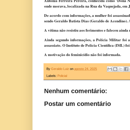
Antônia Ferreira Pereira, conhecida como 'Dona Ne
onde morava, localizada na Rua da Vaquejada, em 
De acordo com informações, a mulher foi assassinad
sendo Geraldo Batista Dias (Geraldo de Acendino). Ap
A vítima não resistiu aos ferimentos e faleceu ainda 
Ainda segundo informações, a Polícia Militar foi 
assassiato.
O Instituto de Polícia Científica (IML) f
A motivação do feminicídio não foi informada.
By
Geraldo Luiz
on
agosto 24, 2025
Labels:
Policial
Nenhum comentário:
Postar um comentário