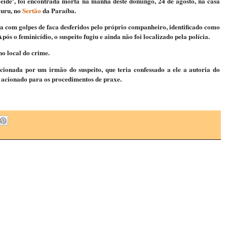
ide', foi encontrada morta na manhã deste domingo, 24 de agosto, na casa
Juru, no
Sertão
da Paraíba.
a com golpes de faca desferidos pelo próprio companheiro, identificado como
ós o feminicídio, o suspeito fugiu e ainda não foi localizado pela polícia.
no local do crime.
acionada por um irmão do suspeito, que teria confessado a ele a autoria do
oi acionado para os procedimentos de praxe.