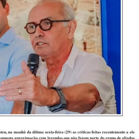
eu, na manhã da última sexta-feira (29) as críticas feitas recentemente a ele
 suposta aproximação com legendas que não fazem parte do grupo de aliados