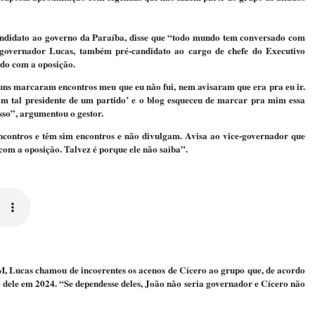
andidato ao governo da Paraíba, disse que “todo mundo tem conversado com
governador Lucas, também pré-candidato ao cargo de chefe do Executivo
ndo com a oposição.
s marcaram encontros meu que eu não fui, nem avisaram que era pra eu ir.
com tal presidente de um partido’ e o blog esqueceu de marcar pra mim essa
sso”, argumentou o gestor.
contros e têm sim encontros e não divulgam. Avisa ao vice-governador que
com a oposição. Talvez é porque ele não saiba”.
FM, Lucas chamou de incoerentes os acenos de Cícero ao grupo que, de acordo
 dele em 2024. “Se dependesse deles, João não seria governador e Cícero não