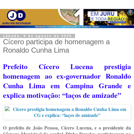
sábado, 9 de agosto de 2025
Cícero participa de homenagem a
Ronaldo Cunha Lima
Prefeito C
ícero Lucena prestigia
homenagem ao ex-governador Ronaldo
Cunha Lima em Campina Grande e
explica motivação: “laços de amizade”
O prefeito de João Pessoa, Cícero Lucena, e o presidente da
Câmara Municipal da capital, Dinho Dowsley, participaram na