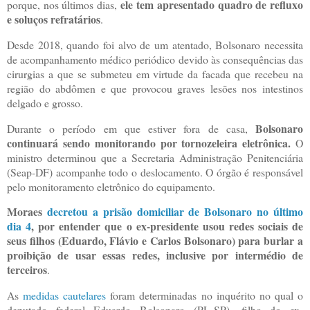
ele tem apresentado quadro de refluxo
porque, nos últimos dias,
e soluços refratários
.
Desde 2018, quando foi alvo de um atentado, Bolsonaro necessita
de acompanhamento médico periódico devido às consequências das
cirurgias a que se submeteu em virtude da facada que recebeu na
região do abdômen e que provocou graves lesões nos intestinos
delgado e grosso.
Bolsonaro
Durante o período em que estiver fora de casa,
continuará sendo monitorando por tornozeleira eletrônica.
O
ministro determinou que a Secretaria Administração Penitenciária
(Seap-DF) acompanhe todo o deslocamento. O órgão é responsável
pelo monitoramento eletrônico do equipamento.
Moraes
decretou a prisão domiciliar de Bolsonaro no último
dia 4
, por entender que o ex-presidente usou redes sociais de
seus filhos (Eduardo, Flávio e Carlos Bolsonaro) para burlar a
proibição de usar essas redes, inclusive por intermédio de
terceiros
.
As
medidas cautelares
foram determinadas no inquérito no qual o
deputado federal Eduardo Bolsonaro (PL-SP), filho do ex-