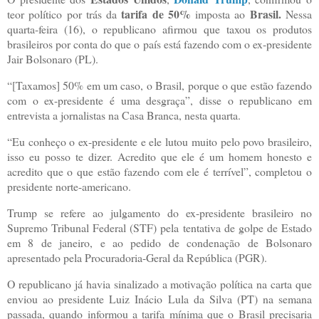
tarifa de 50%
Brasil.
teor político por trás da
imposta ao
Nessa
quarta-feira (16), o republicano afirmou que taxou os produtos
brasileiros por conta do que o país está fazendo com o ex-presidente
Jair Bolsonaro (PL).
“[Taxamos] 50% em um caso, o Brasil, porque o que estão fazendo
com o ex-presidente é uma desgraça”, disse o republicano em
entrevista a jornalistas na Casa Branca, nesta quarta.
“Eu conheço o ex-presidente e ele lutou muito pelo povo brasileiro,
isso eu posso te dizer. Acredito que ele é um homem honesto e
acredito que o que estão fazendo com ele é terrível”, completou o
presidente norte-americano.
Trump se refere ao julgamento do ex-presidente brasileiro no
Supremo Tribunal Federal (STF) pela tentativa de golpe de Estado
em 8 de janeiro, e ao pedido de condenação de Bolsonaro
apresentado pela Procuradoria-Geral da República (PGR).
O republicano já havia sinalizado a motivação política na carta que
enviou ao presidente Luiz Inácio Lula da Silva (PT) na semana
passada, quando informou a tarifa mínima que o Brasil precisaria