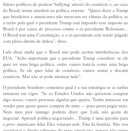
líderes políticos de praticar 'bullying' através do comércio e, no caso
do Brasil, tentar interferir na política externa.
"Quero dizer a Trump
que brasileiros e americanos não merecem ser vítimas da política, se
a razão pela qual o presidente Trump está impondo esse imposto ao
Brasil é por causa do processo contra o ex-presidente Bolsonaro...
O Brasil tem uma Constituição, e o ex-presidente está sendo julgado
com pleno direito de defesa"
, disse.
Lula disse ainda que o Brasil não pode aceitar interferências dos
EUA.
"Acho importante que o presidente Trump considere: se ele
quer ter uma briga política, então vamos tratá-la como uma briga
política. Se ele quer falar de comércio, vamos sentar e discutir
comércio. Mas não se pode misturar tudo"
.
O presidente brasileiro comentou qual é a sua estratégia se as tarifas
entrarem em vigor.
"Se os Estados Unidos não quiserem comprar
algo nosso, vamos procurar alguém que queira. Tenho interesse em
vender para quem quiser comprar de mim — para quem pagar mais.
Nem meu pior inimigo poderia dizer que Lula não gosta de
negociar. Aprendi política negociando... Trump é uma questão para
o povo americano lidar. Eles votaram nele. Fim da história. Não vou
questionar o direito soberano do povo americano, porque não quero