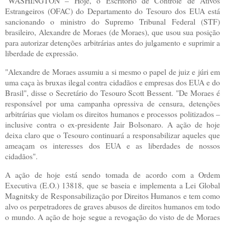
"WASHINGTON – Hoje, o Escritório de Controle de Ativos
Estrangeiros (OFAC) do Departamento do Tesouro dos EUA está
sancionando o ministro do Supremo Tribunal Federal (STF)
brasileiro, Alexandre de Moraes (de Moraes), que usou sua posição
para autorizar detenções arbitrárias antes do julgamento e suprimir a
liberdade de expressão.
"Alexandre de Moraes assumiu a si mesmo o papel de juiz e júri em
uma caça às bruxas ilegal contra cidadãos e empresas dos EUA e do
Brasil", disse o Secretário do Tesouro Scott Bessent. "De Moraes é
responsável por uma campanha opressiva de censura, detenções
arbitrárias que violam os direitos humanos e processos politizados –
inclusive contra o ex-presidente Jair Bolsonaro. A ação de hoje
deixa claro que o Tesouro continuará a responsabilizar aqueles que
ameaçam os interesses dos EUA e as liberdades de nossos
cidadãos".
A ação de hoje está sendo tomada de acordo com a Ordem
Executiva (E.O.) 13818, que se baseia e implementa a Lei Global
Magnitsky de Responsabilização por Direitos Humanos e tem como
alvo os perpetradores de graves abusos de direitos humanos em todo
o mundo. A ação de hoje segue a revogação do visto de de Moraes