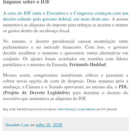
Impasse sobre o IOF
A crise do IOF entre o Executivo e o Congresso começou com um
decreto editado pelo governo federal, em maio deste ano
. A norma
aumentava as alíquotas do imposto para reforçar as receitas e manter
os gastos dentro do arcabouço fiscal.
No entanto, o decreto presidencial causou insatisfação entre
parlamentares e no mercado financeiro. Com isso, o governo
decidiu recalibrar o aumento e apresentou outras alternativas em
conjunto. Os ajustes foram acordados em reuniões com líderes
Fernando Haddad
partidários e o ministro da Fazenda,
.
Mesmo assim, congressistas mantiveram críticas e passaram a
cobrar novas opções de corte de despesas. Duas semanas após a
PDL
mudança, a Câmara e o Senado aprovaram, no mesmo dia, o
(Projeto de Decreto Legislativo)
para derrubar o decreto do
executivo que aumentava as alíquotas do IOF.
Blog JURU EM DESTAQUE com CNN Brasil -
Davi Vittorazzi
e
Luísa Martins
, da CNN
, Brasília
Geraldo Luiz
on
julho 15, 2025