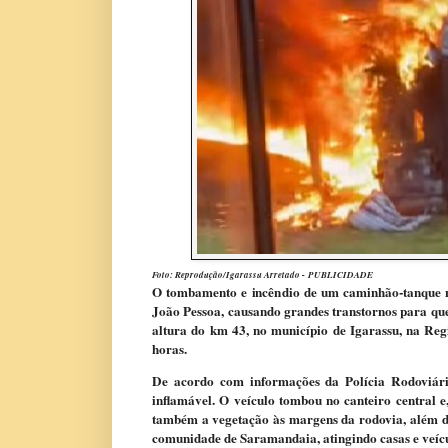
Foto: Reprodução/Igarassu Arretado -
PUBLICIDADE
O tombamento e incêndio de um caminhão-tanque na
João Pessoa, causando grandes transtornos para qu
altura do km 43, no município de Igarassu, na Reg
horas.
De acordo com informações da Polícia Rodoviári
inflamável. O veículo tombou no canteiro central 
também a vegetação às margens da rodovia, além de
comunidade de Saramandaia, atingindo casas e veícu