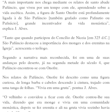
“A mais importante nos chega mediante os relatos de santo abade
Pafúncio, que viveu por um tempo com ele, aprendendo sobre a
vida ascética. Assim, a figura de Santo Onofre está profundamente
ligada à de São Pafúncio [também grafado como Pafnutio ou
Pafnúcio], grande incentivador da vida monástica”,
explica
J.
Alves.
“Tanto que quando participou do Concílio de Niceia [em 325 d.C.]
São Pafúncio destacou a importância dos monges e dos eremitas na
Igreja”, acrescenta o teólogo.
Segundo a narrativa mais reconhecida, foi em uma de suas
andanças pelo deserto, já na segunda metade do século 4, que
Pafúncio encontrou-se com Onofre.
Nos relatos de Pafúncio, Onofre foi descrito como uma figura
curiosa, de longa barba e cabelos descendo à cintura, trajado com
uma tanga de folhas. “Vivia em uma gruta”, pontua
J.
Alves.
“O velhinho o convidou a ficar com ele. Onofre contou-lhe sua
vida, dizendo que era monge e vivia em uma comunidade
monástica, depois se fez eremita e ali na gruta vivia sozinho havia