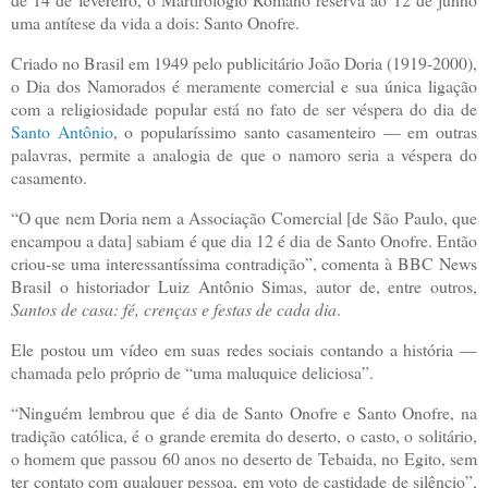
uma antítese da vida a dois: Santo Onofre.
Criado no Brasil em 1949 pelo publicitário João Doria (1919-2000),
o Dia dos Namorados é meramente comercial e sua única ligação
com a religiosidade popular está no fato de ser véspera do dia de
Santo Antônio
, o popularíssimo santo casamenteiro — em outras
palavras, permite a analogia de que o namoro seria a véspera do
casamento.
“O que nem Doria nem a Associação Comercial [de São Paulo, que
encampou a data] sabiam é que dia 12 é dia de Santo Onofre. Então
criou-se uma interessantíssima contradição”, comenta à BBC News
Brasil o historiador Luiz Antônio Simas, autor de, entre outros,
Santos de casa: fé, crenças e festas de cada dia
.
Ele postou um vídeo em suas redes sociais contando a história —
chamada pelo próprio de “uma maluquice deliciosa”.
“Ninguém lembrou que é dia de Santo Onofre e Santo Onofre, na
tradição católica, é o grande eremita do deserto, o casto, o solitário,
o homem que passou 60 anos no deserto de Tebaida, no Egito, sem
ter contato com qualquer pessoa, em voto de castidade de silêncio”,