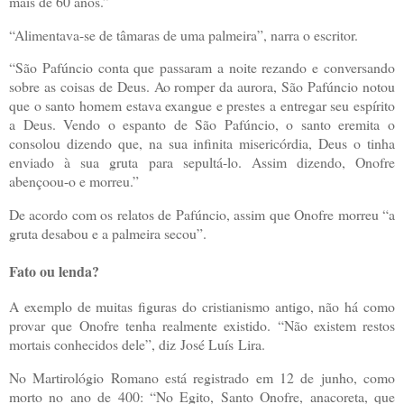
mais de 60 anos.”
“Alimentava-se de tâmaras de uma palmeira”, narra o escritor.
“São Pafúncio conta que passaram a noite rezando e conversando
sobre as coisas de Deus. Ao romper da aurora, São Pafúncio notou
que o santo homem estava exangue e prestes a entregar seu espírito
a Deus. Vendo o espanto de São Pafúncio, o santo eremita o
consolou dizendo que, na sua infinita misericórdia, Deus o tinha
enviado à sua gruta para sepultá-lo. Assim dizendo, Onofre
abençoou-o e morreu.”
De acordo com os relatos de Pafúncio, assim que Onofre morreu “a
gruta desabou e a palmeira secou”.
Fato ou lenda?
A exemplo de muitas figuras do cristianismo antigo, não há como
provar que Onofre tenha realmente existido. “Não existem restos
mortais conhecidos dele”, diz
José Luís
Lira.
No Martirológio Romano está registrado em 12 de junho, como
morto no ano de 400: “No Egito, Santo Onofre, anacoreta, que