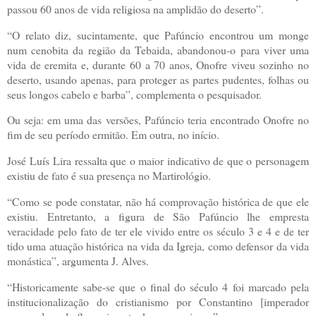
passou 60 anos de vida religiosa na amplidão do deserto”.
“O relato diz, sucintamente, que Pafúncio encontrou um monge
num cenobita da região da Tebaida, abandonou-o para viver uma
vida de eremita e, durante 60 a 70 anos, Onofre viveu sozinho no
deserto, usando apenas, para proteger as partes pudentes, folhas ou
seus longos cabelo e barba”, complementa o pesquisador.
Ou seja: em uma das versões, Pafúncio teria encontrado Onofre no
fim de seu período ermitão. Em outra, no início.
José Luís
Lira ressalta que o maior indicativo de que o personagem
existiu de fato é sua presença no Martirológio.
“Como se pode constatar, não há comprovação histórica de que ele
existiu. Entretanto, a figura de São Pafúncio lhe empresta
veracidade pelo fato de ter ele vivido entre os século 3 e 4 e de ter
tido uma atuação histórica na vida da Igreja, como defensor da vida
monástica”, argumenta J. Alves.
“Historicamente sabe-se que o final do século 4 foi marcado pela
institucionalização do cristianismo por Constantino [imperador