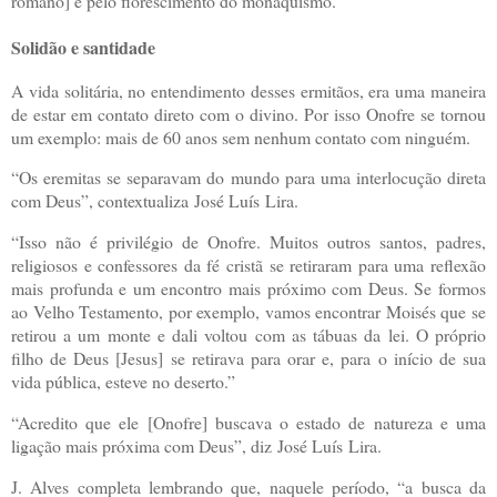
romano] e pelo florescimento do monaquismo.”
Solidão e santidade
A vida solitária, no entendimento desses ermitãos, era uma maneira
de estar em contato direto com o divino. Por isso Onofre se tornou
um exemplo: mais de 60 anos sem nenhum contato com ninguém.
“Os eremitas se separavam do mundo para uma interlocução direta
com Deus”, contextualiza
José Luís
Lira.
“Isso não é privilégio de Onofre. Muitos outros santos, padres,
religiosos e confessores da fé cristã se retiraram para uma reflexão
mais profunda e um encontro mais próximo com Deus. Se formos
ao Velho Testamento, por exemplo, vamos encontrar Moisés que se
retirou a um monte e dali voltou com as tábuas da lei. O próprio
filho de Deus [Jesus] se retirava para orar e, para o início de sua
vida pública, esteve no deserto.”
“Acredito que ele [Onofre] buscava o estado de natureza e uma
ligação mais próxima com Deus”, diz
José Luís
Lira.
J. Alves completa lembrando que, naquele período, “a busca da