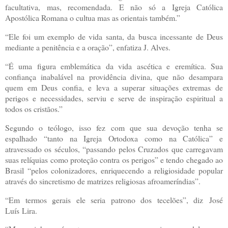
facultativa, mas, recomendada. E não só a Igreja Católica
Apostólica Romana o cultua mas as orientais também.”
“Ele foi um exemplo de vida santa, da busca incessante de Deus
mediante a penitência e a oração”, enfatiza J. Alves.
“É uma figura emblemática da vida ascética e eremítica. Sua
confiança inabalável na providência divina, que não desampara
quem em Deus confia, e leva a superar situações extremas de
perigos e necessidades, serviu e serve de inspiração espiritual a
todos os cristãos.”
Segundo o teólogo, isso fez com que sua devoção tenha se
espalhado “tanto na Igreja Ortodoxa como na Católica” e
atravessado os séculos, “passando pelos Cruzados que carregavam
suas relíquias como proteção contra os perigos” e tendo chegado ao
Brasil “pelos colonizadores, enriquecendo a religiosidade popular
através do sincretismo de matrizes religiosas afroameríndias”.
“Em termos gerais ele seria patrono dos tecelões”, diz
José
Luís
Lira.