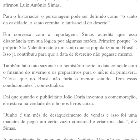
afirmou
Luiz Antônio
Simas.
Para o historiador, o personagem pode ser definido como “o santo
da castidade, o santo eremita, o antissocial do deserto”.
Em conversa com a reportagem, Simas acredita que essa
dissonância tem sua lógica por algumas razões. Primeiro porque “o
próprio São Valentim não é um santo que se popularizou no Brasil”.
Isso já contribuiu para que a data de fevereiro não pegasse mesmo.
Também há o fato sazonal: no hemisfério norte, a data coincide com
o finzinho do inverno e os preparativos para o início da primavera.
“Coisa que no Brasil não faria o menor sentido. Tem essas
condicionantes”, contextualiza.
Daí que quando o publicitário João Doria inventou a comemoração,
ele estava na verdade de olho nos livros-caixa.
“Junho é um mês de desaquecimento de vendas e isso foi uma
maneira de pegar um certo vazio comercial e criar uma data”, diz
Simas.
A conveniência foi colar em Santo Antônio. Mas não se atentou