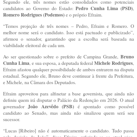
Segundo ele, três nomes estão consolidados como potenciais
Pedro Cunha Lima (PSD)
candidatos ao Governo do Estado:
,
Romero Rodrigues (Podemos)
e o próprio Efraim.
“Temos projeção de três nomes – Pedro, Efraim e Romero. O
melhor nome será o candidato. Isso está pactuado e publicizado”,
afirmou o senador, garantindo que a escolha será baseada na
viabilidade eleitoral de cada um.
Bruno
Ao ser questionado sobre o prefeito de Campina Grande,
Cunha Lima
Michele Rodrigues
, e sua esposa, a deputada federal
,
Efraim afastou qualquer possibilidade de ambos entrarem na disputa
estadual. Segundo ele, Bruno deve continuar à frente da Prefeitura,
e Michele, na Câmara dos Deputados.
Efraim aproveitou para alfinetar a base governista, que ainda não
definiu quem irá disputar o Palácio da Redenção em 2026. O atual
João Azevêdo (PSB)
governador
é apontado como possível
candidato ao Senado, mas ainda não sinalizou quem será seu
sucessor.
“Lucas [Ribeiro] não é automaticamente o candidato. Tudo passa
pela decisão de João”, disse Efraim, referindo-se ao atual vice-