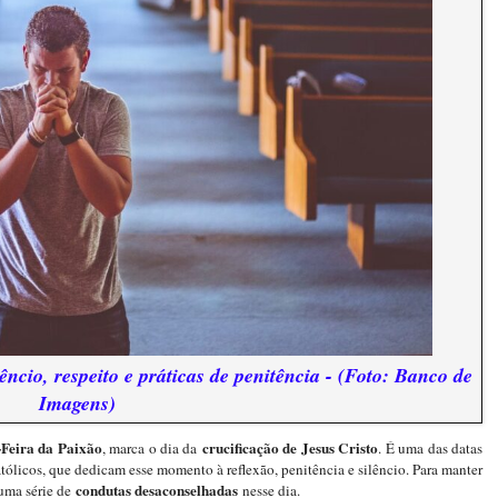
ncio, respeito e práticas de penitência - (Foto: Banco de
Imagens)
-Feira da Paixão
crucificação de Jesus Cristo
, marca o dia da
. É uma das datas
atólicos, que dedicam esse momento à reflexão, penitência e silêncio. Para manter
condutas desaconselhadas
á uma série de
nesse dia.