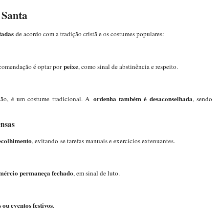
 Santa
tadas
de acordo com a tradição cristã e os costumes populares:
peixe
ecomendação é optar por
, como sinal de abstinência e respeito.
ordenha também é desaconselhada
ção, é um costume tradicional. A
, sendo
ensas
recolhimento
, evitando-se tarefas manuais e exercícios extenuantes.
mércio permaneça fechado
, em sinal de luto.
 ou eventos festivos
.