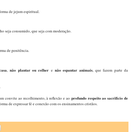
forma de jejum espiritual.
nho seja consumido, que seja com moderação.
orma de penitência.
casa
não plantar ou colher
não espantar animais
,
e
, que fazem parte da
o
profundo respeito ao sacrifício de
um convite ao recolhimento, à reflexão e ao
 forma de expressar fé e conexão com os ensinamentos cristãos.