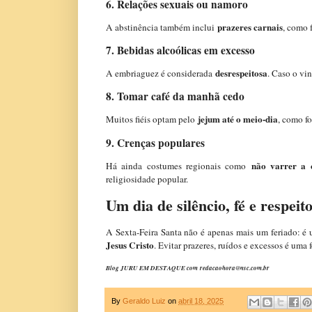
6. Relações sexuais ou namoro
prazeres carnais
A abstinência também inclui
, como 
7. Bebidas alcoólicas em excesso
desrespeitosa
A embriaguez é considerada
. Caso o vi
8. Tomar café da manhã cedo
jejum até o meio-dia
Muitos fiéis optam pelo
, como f
9. Crenças populares
não varrer a 
Há ainda costumes regionais como
religiosidade popular.
Um dia de silêncio, fé e respeit
A Sexta-Feira Santa não é apenas mais um feriado: é 
Jesus Cristo
. Evitar prazeres, ruídos e excessos é uma
Blog JURU EM DESTAQUE com redacaohora@nsc.com.br
By
Geraldo Luiz
on
abril 18, 2025