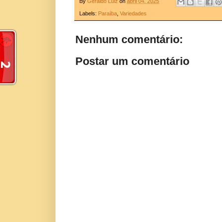
By
Geraldo Luiz
on
abril 04, 2025
Labels:
Paraíba
,
Variedades
Nenhum comentário:
Postar um comentário