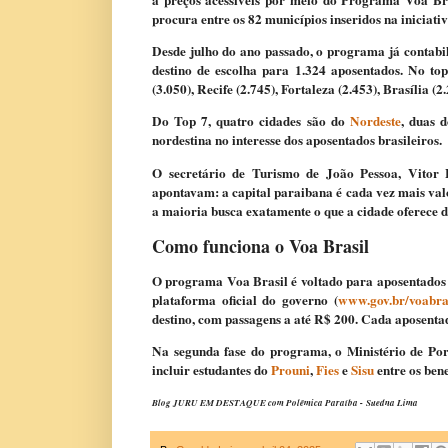
a preços acessíveis por meio do Programa Voa Bra
procura entre os 82 municípios inseridos na iniciat
Desde julho do ano passado, o programa já contabil
destino de escolha para 1.324 aposentados. No top
(3.050), Recife (2.745), Fortaleza (2.453), Brasília (2
Do Top 7, quatro cidades são do
Nordeste
, duas 
nordestina no interesse dos aposentados brasileiros.
O secretário de Turismo de João Pessoa, Vitor 
apontavam: a capital paraibana é cada vez mais valo
a maioria busca exatamente o que a cidade oferece d
Como funciona o Voa Brasil
O programa Voa Brasil é voltado para aposentados 
plataforma oficial do governo (
www.gov.br/voabra
destino, com passagens a até R$ 200. Cada aposentad
Na segunda fase do programa, o Ministério de Po
incluir estudantes do
Prouni
,
Fies
e
Sisu
entre os bene
Blog JURU EM DESTAQUE com Polêmica Paraíba -
Suedna Lima