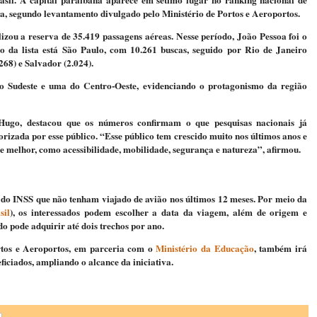
sil. A capital paraibana aparece em sétimo lugar no ranking nacional de
iva, segundo levantamento divulgado pelo Ministério de Portos e Aeroportos.
izou a reserva de 35.419 passagens aéreas. Nesse período, João Pessoa foi o
o da lista está São Paulo, com 10.261 buscas, seguido por Rio de Janeiro
.268) e Salvador (2.024).
do Sudeste e uma do Centro-Oeste, evidenciando o protagonismo da região
Hugo, destacou que os números confirmam o que pesquisas nacionais já
rizada por esse público. “Esse público tem crescido muito nos últimos anos e
e melhor, como acessibilidade, mobilidade, segurança e natureza”, afirmou.
do INSS que não tenham viajado de avião nos últimos 12 meses. Por meio da
sil
), os interessados podem escolher a data da viagem, além de origem e
o pode adquirir até dois trechos por ano.
rtos e Aeroportos, em parceria com o
Ministério da Educação
, também irá
ficiados, ampliando o alcance da iniciativa.