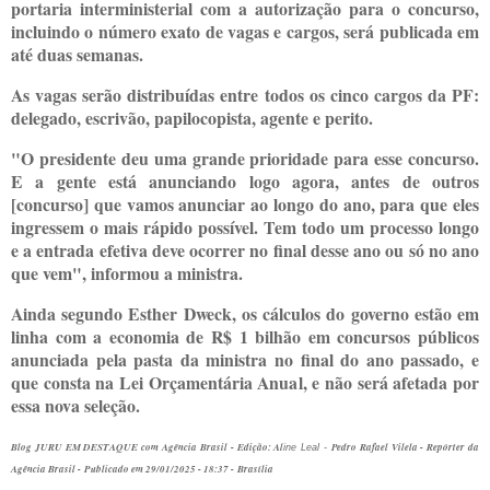
portaria interministerial com a autorização para o concurso,
incluindo o número exato de vagas e cargos, será publicada em
até duas semanas.
As vagas serão distribuídas entre todos os cinco cargos da PF:
delegado, escrivão, papilocopista, agente e perito.
"O presidente deu uma grande prioridade para esse concurso.
E a gente está anunciando logo agora, antes de outros
[concurso] que vamos anunciar ao longo do ano, para que eles
ingressem o mais rápido possível. Tem todo um processo longo
e a entrada efetiva deve ocorrer no final desse ano ou só no ano
que vem", informou a ministra.
Ainda segundo Esther Dweck, os cálculos do governo estão em
linha com a economia de R$ 1 bilhão em concursos públicos
anunciada pela pasta da ministra no final do ano passado, e
que consta na Lei Orçamentária Anual, e não será afetada por
essa nova seleção.
Blog JURU EM DESTAQUE com Agência Brasil - Edição: Al
Pedro Rafael Vilela - Repórter da
ine Leal -
Agência Brasil -
Publicado em 29/01/2025 - 18:37 -
Brasília