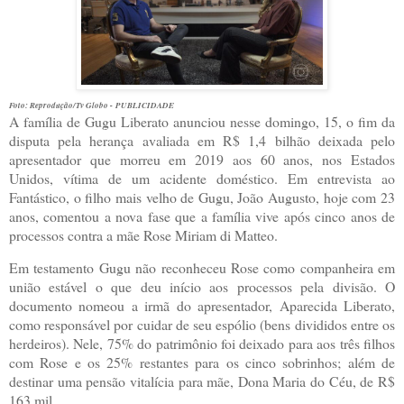
Foto: Reprodução/Tv Globo -
PUBLICIDADE
A família de Gugu Liberato anunciou nesse domingo, 15, o fim da
disputa pela herança avaliada em R$ 1,4 bilhão deixada pelo
apresentador que morreu em 2019 aos 60 anos, nos Estados
Unidos, vítima de um acidente doméstico. Em entrevista ao
Fantástico, o filho mais velho de Gugu, João Augusto, hoje com 23
anos, comentou a nova fase que a família vive após cinco anos de
processos contra a mãe Rose Miriam di Matteo.
Em testamento Gugu não reconheceu Rose como companheira em
união estável o que deu início aos processos pela divisão. O
documento nomeou a irmã do apresentador, Aparecida Liberato,
como responsável por cuidar de seu espólio (bens divididos entre os
herdeiros). Nele, 75% do patrimônio foi deixado para aos três filhos
com Rose e os 25% restantes para os cinco sobrinhos; além de
destinar uma pensão vitalícia para mãe, Dona Maria do Céu, de R$
163 mil.