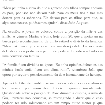
“Meu pai tinha a ideia de que a geração dos filhos sempre apoiaria
os pais, por isso não deixou nada para os meus tios e tias mas
deixou para os sobrinhos. Ele deixou para os filhos para que, se
algo acontecesse, pudéssemos ajudar”, disse João Augusto.
Na ocasião, o jovem se colocou contra a posição da mãe e das
irmãs, as gêmeas Marina e Sofia, hoje com 20, que a apoiavam na
busca pelo reconhecimento de união estável e divisão da herança.
“Meu pai nunca quis se casar, era um desejo dele. Eu só queria
defender o desejo do meu pai. Tudo poderia ter sido resolvido em
uma conversa em família”.
“A família ficou dividida na época. Eu tinha opiniões diferentes das
minhas irmãs então ficou um clima ruim”, relembrou João que
optou por seguir o posicionamento da tia e inventariante da herança.
Aparecida Liberato também se manifestou sobre o caso e afirmou
ter passado por momentos difíceis enquanto inventariante.
Questionada sobre a posição de Rose durante a disputa, a irmã de
Gugu preferiu não comentar, se restringindo a dizer que o caso
poderia ter sido solucionado em um tempo muito menor já que